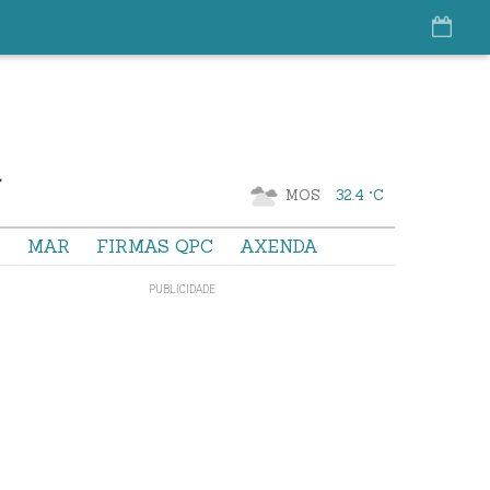
MOS
32.4 °C
S
MAR
FIRMAS QPC
AXENDA