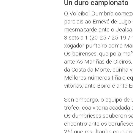
Un duro campionato
O Voleibol Dumbría comezo
parciais ao Emevé de Lugo 
mesma tarde ante o Jealsa B
3 sets a 1 (20-25 / 25-19 /
xogador punteiro coma Marc
Os boirenses, que pola mañ
ante As Mariñas de Oleiros,
da Costa da Morte, cunha vi
Mellores números tiña o eq
vitorias, ante Boiro e ante 
Sen embargo, o equipo de 
trofeo, coa vitoria acadada
Os dumbrieses souberon sac
encontro ante os coruñeses,
25) que resultarían cruciai