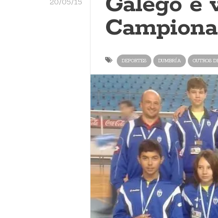
Galego e v
20/05/15
Campiona
DEPORTES
DUMBRÍA
OUTROS D