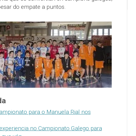
 pesar do empate a puntos.
da
campionato para o Manuela Rial nos
 experiencia no Campionato Galego para