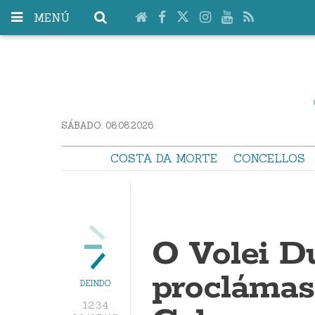
MENÚ
SÁBADO. 08.08.2026
COSTA DA MORTE
CONCELLOS
O Volei D
procláma
DEINDO
12:34