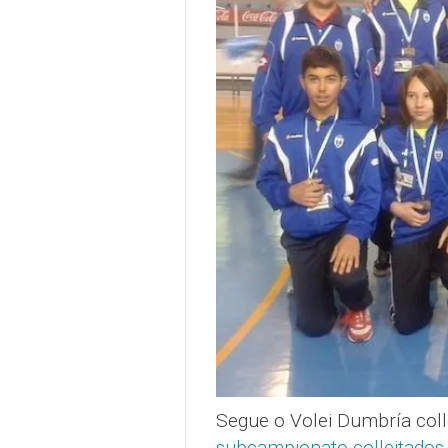
Segue o Volei Dumbría coll
subcampionato colleitados 