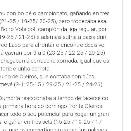
u con bo pé o campionato, gañando en tres
(21-25 / 19-25/ 20-25), pero tropezaba esa
oiro Voleibol, campión da liga regular, por
 19-25 / 21-25) e ademais sufria a baixa dun
o Lado para afrontar o encontro decisivo.
á caeran por 3 a 0 (23-25 / 22-25 / 20-25)
 chegaban á derradeira xornada, igual que os
toria e unha derrota.
uipo de Oleiros, que contaba con dúas
Emevé (3-1: 25-15 / 23-25 / 21-25 / 24-26).
Dumbría reaccionaba a tempo de facerse co
 a primeira hora do domingo fronte Oleiros.
ar todo o seu potencial para xogar un gran
 e gañar en tres sets (15-25 / 19-25 / 17-
s, xa que os convertían en campións galegos,