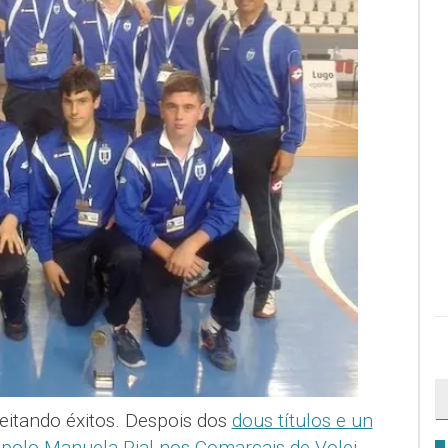
eitando éxitos. Despois dos
dous títulos e un
polo Manuela Rial nos Comarcais de Volei
,