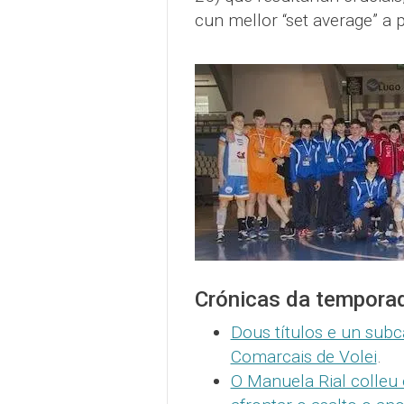
cun mellor “set average” a
Crónicas da tempora
Dous títulos e un sub
Comarcais de Volei
.
O Manuela Rial colleu