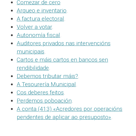
Comezar de cero
Arqueo e inventario
.
A factura electoral
.
Volver a votar
.
Autonomía fiscal
.
Auditores privados nas intervencións
municipais
.
Cartos e máis cartos en bancos sen
rendibilidade
.
Debemos tributar máis?
.
A Tesourería Municipal
.
Cos deberes feitos
.
Perdemos poboación
.
A conta (413) «Acredores por operacións
pendentes de aplicar ao presuposto»
.