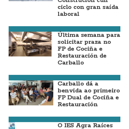
Construción cun
ciclo con gran saída
laboral
Carballo
Última semana para
solicitar praza no
FP de Cociña e
Restauración de
Carballo
Carballo
Carballo dá a
benvida ao primeiro
FP Dual de Cociña e
Restauración
Cee
O IES Agra Raíces