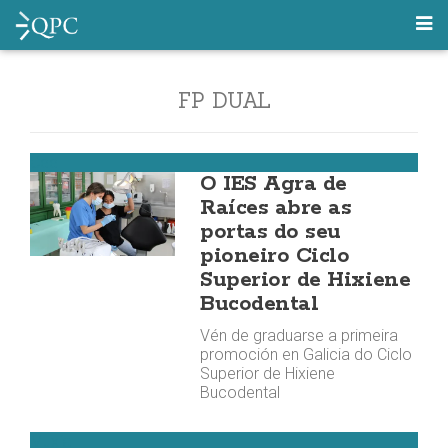
FP DUAL
Cee
O IES Agra de
Raíces abre as
portas do seu
pioneiro Ciclo
Superior de Hixiene
Bucodental
Vén de graduarse a primeira
promoción en Galicia do Ciclo
Superior de Hixiene
Bucodental
Muxía