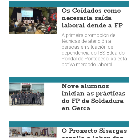
Ponteceso
Os Coidados como
necesaria saída
laboral dende a FP
A primeira promoción de
técnicas de atención a
persoas en situación de
dependencia do IES Eduardo
Pondal de Ponteceso, xa está
activa mercado laboral.
Vimianzo
Nove alumnos
inician as prácticas
do FP de Soldadura
en Gerca
Muxía
O Proxecto Sisargas