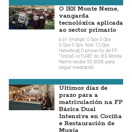
Carballo
O IES Monte Neme,
vangarda
tecnolóxica aplicada
ao sector primario
p.p1 {margin: 0.0px 0.0px
0.0px 0.0px; font: 12.0px
Helvetica} O proxecto de FP
“OnDaS IoTLAB” do IES Monte
Neme recibe 55.000€ para
seguir medrando
Muxía
Últimos días de
prazo para a
matriculación na FP
Básica Dual
Intensiva en Cociña
e Restauración de
Muxía