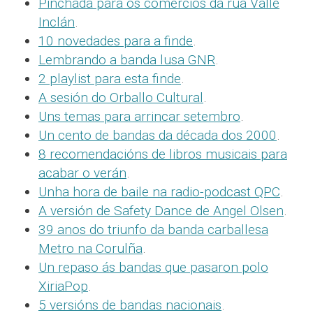
Pinchada para os comercios da rúa Valle
Inclán
.
10 novedades para a finde
.
Lembrando a banda lusa GNR
.
2 playlist para esta finde
.
A sesión do Orballo Cultural
.
Uns temas para arrincar setembro
.
Un cento de bandas da década dos 2000
.
8 recomendacións de libros musicais para
acabar o verán
.
Unha hora de baile na radio-podcast QPC
.
A versión de Safety Dance de Angel Olsen
.
39 anos do triunfo da banda carballesa
Metro na Corulña
.
Un repaso ás bandas que pasaron polo
XiriaPop
.
5 versións de bandas nacionais
.