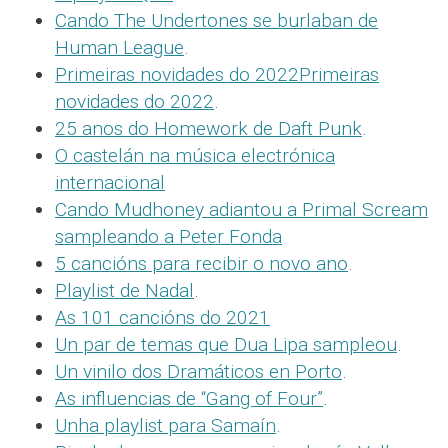
Cando The Undertones se burlaban de
Human League
.
Primeiras novidades do 2022Primeiras
novidades do 2022
.
25 anos do Homework de Daft Punk
.
O castelán na música electrónica
internacional
Cando Mudhoney adiantou a Primal Scream
sampleando a Peter Fonda
5 cancións para recibir o novo ano
.
Playlist de Nadal
.
As 101 cancións do 2021
Un par de temas que Dua Lipa sampleou
.
Un vinilo dos Dramáticos en Porto
.
As influencias de “Gang of Four”
.
Unha playlist para Samaín
.