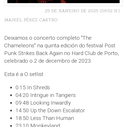
25 DE XANEIRO DE 2025 (09:52 H.)
MAIKEL PÉREZ CASTRO
Deixamos o concerto completo "The
Chameleons" na quinta edición do festival Post
Punk Strikes Back Again no Hard Club de Porto,
celebrado o 2 de decembro de 2023.
Esta é a O setlist :
0:15 In Shreds
04:20 Intrigue in Tangiers
09:48 Looking Inwardly
14:50 Up the Down Escalator
18:50 Less Than Human
23:10 Monkeyland