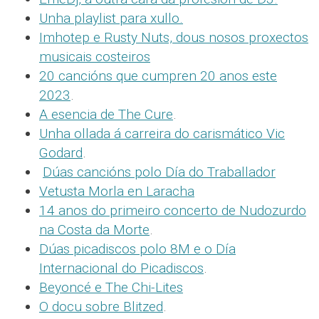
Unha playlist para xullo.
Imhotep e Rusty Nuts, dous nosos proxectos
musicais costeiros
20 cancións que cumpren 20 anos este
2023
.
A esencia de The Cure
.
Unha ollada á carreira do carismático Vic
Godard
.
Dúas cancións polo Día do Traballador
Vetusta Morla en Laracha
14 anos do primeiro concerto de Nudozurdo
na Costa da Morte
.
Dúas picadiscos polo 8M e o Día
Internacional do Picadiscos
.
Beyoncé e The Chi-Lites
O docu sobre Blitzed
.