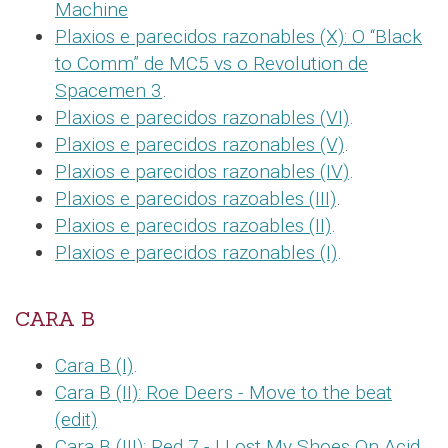
Machine
Plaxios e parecidos razonables (X): O “Black
to Comm” de MC5 vs o Revolution de
Spacemen 3
.
Plaxios e parecidos razonables (VI)
.
Plaxios e parecidos razonables (V)
.
Plaxios e parecidos razonables (IV)
.
Plaxios e parecidos razoables (III)
.
Plaxios e parecidos razoables (II)
.
Plaxios e parecidos razonables (I)
.
CARA B
Cara B (I)
.
Cara B (II): Roe Deers - Move to the beat
(edit)
Cara B (III): Red 7 - I Lost My Shoes On Acid