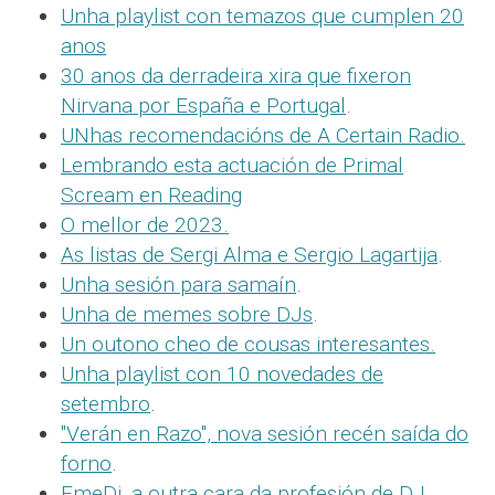
Unha playlist con temazos que cumplen 20
anos
30 anos da derradeira xira que fixeron
Nirvana por España e Portugal
.
UNhas recomendacións de A Certain Radio.
Lembrando esta actuación de Primal
Scream en Reading
O mellor de 2023.
As listas de Sergi Alma e Sergio Lagartija
.
Unha sesión para samaín
.
Unha de memes sobre DJs
.
Un outono cheo de cousas interesantes.
Unha playlist con 10 novedades de
setembro
.
"Verán en Razo", nova sesión recén saída do
forno
.
EmeDj, a outra cara da profesión de DJ.