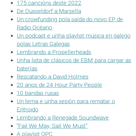
175 cancións deste 2022
.
De Düsseldorf a Marsella
.
Un crowfunding pola saída do novo EP de
Radio Océano
.
Un podcast e unha playlist música en galego
polas Letras Galegas
.
Lembrando a Propellerheads
.
Unha lista de clásicos de EBM para cargar as
baterías
.
Rescatando a David Holmes
.
20 anos de 24 Hour Party People
10 bandas rusas
.
Un tema e unha sesión para rematar o
Entroido
.
Lembrando a Renegade Soundwave
.
“Fail We May, Sail We Must”
.
A playlist QPC
.