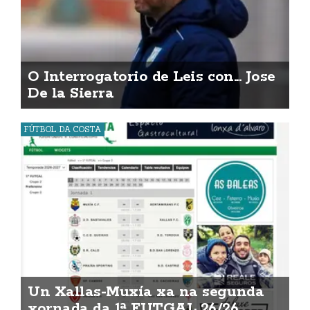
O Interrogatorio de Leis con... Jose
De la Sierra
FÚTBOL DA COSTA
Un Xallas-Muxía xa na segunda
xornada da 1ª FUTGAL 26/26