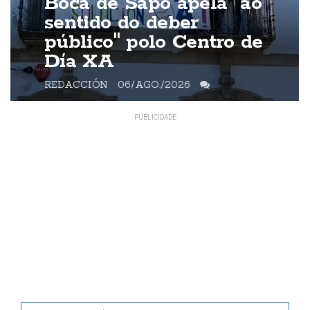
Boca de Sapo apela "ao
sentido do deber
público" polo Centro de
Día XA
REDACCIÓN
06/AGO./2026