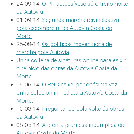
24-09-14:
O PP autoesíxese só o treito norte
da Autovía
.
01-09-14:
Segunda marcha reivindicativa
pola escombreira da Autovía Costa da
Morte
.
25-08-14:
Os políticos moven ficha de
marcha pola Autovía
.
Unha colleita de sinaturas online para esixir
o reinicio das obras da Autovía Costa da
Morte
.
19-06-14:
O BNG esixe, por enésima vez,
unha solución inmediata á Autovía Costa da
Morte
.
10-03-14:
Preguntando pola volta ás obras
da Autovía
.
05-05-14:
A eterna promesa incumplida da
Autovía Costa da Morte
.