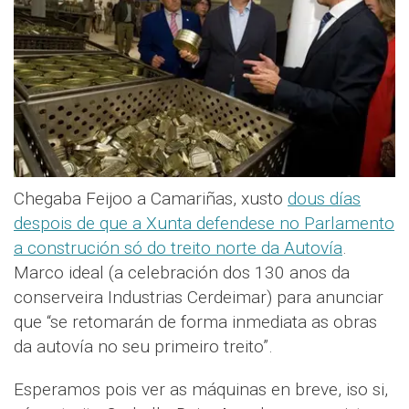
Chegaba Feijoo a Camariñas, xusto
dous días
despois de que a Xunta defendese no Parlamento
a construción só do treito norte da Autovía
.
Marco ideal (a celebración dos 130 anos da
conserveira Industrias Cerdeimar) para anunciar
que “se retomarán de forma inmediata as obras
da autovía no seu primeiro treito”.
Esperamos pois ver as máquinas en breve, iso si,