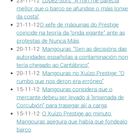
23-11-12:
López-Sors: “A min me parecía
mellor que o barco se afundise o máis lonxe
da costa”
.
21-11-12
O xefe de máquinas do Prestige
coincide na teoría da “onda xigante” ante as
protestas de Nunca Máis
.
20-11-12:
Mangouras: “Sen as decisións das
autoridades españolas a contaminación non
tería chegado ao Cantábrico”
.
20-11-12:
Mangouras no Xuízo Prestige: “O
rumbo que nos deron era erróneo”
.
15-11-12:
Mangouras considera que o
mercante debeu ser levado á “ensenada de
Corcubión” para trasegar alí a carga
.
15-11-12:
O Xuízo Prestige ao minuto:
Mangouras asegura que había que fondealo
barco
.