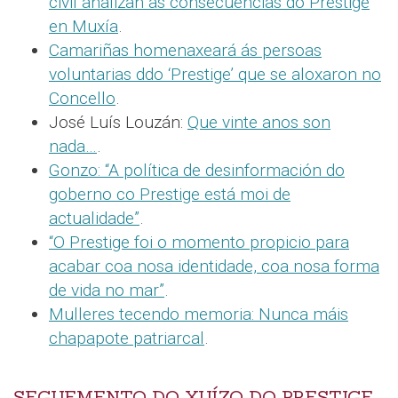
civil analizan as consecuencias do Prestige
en Muxía
.
Camariñas homenaxeará ás persoas
voluntarias ddo ‘Prestige’ que se aloxaron no
Concello
.
José Luís Louzán:
Que vinte anos son
nada…
.
Gonzo: “A política de desinformación do
goberno co Prestige está moi de
actualidade”
.
“O Prestige foi o momento propicio para
acabar coa nosa identidade, coa nosa forma
de vida no mar”
.
Mulleres tecendo memoria: Nunca máis
chapapote patriarcal
.
SEGUEMENTO DO XUÍZO DO PRESTIGE,