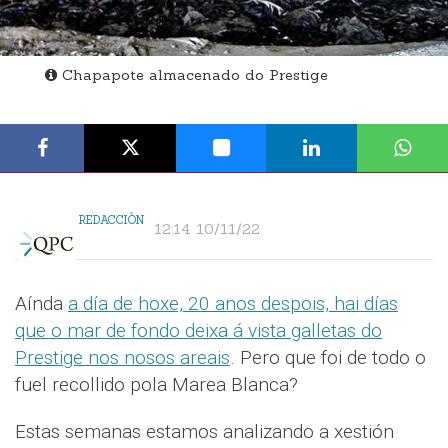
Chapapote almacenado do Prestige
REDACCIÓN
12:14 10/11/22
Aínda
a día de hoxe, 20 anos despois, hai días
que o mar de fondo deixa á vista galletas do
Prestige nos nosos areais
. Pero que foi de todo o
fuel recollido pola Marea Blanca?
Estas semanas estamos analizando a xestión