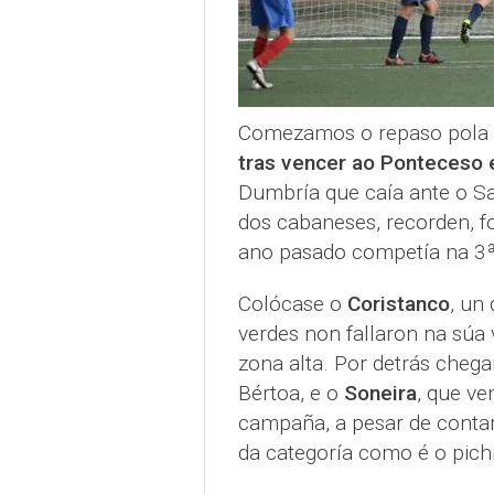
Comezamos o repaso pola 
tras vencer ao Ponteceso 
Dumbría que caía ante o S
dos cabaneses, recorden, 
ano pasado competía na 3
Colócase o
Coristanco
, un 
verdes non fallaron na súa 
zona alta. Por detrás cheg
Bértoa, e o
Soneira
, que ve
campaña, a pesar de contar
da categoría como é o pichi