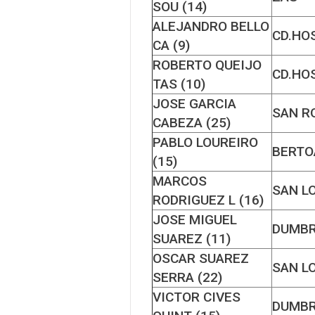
SOU (14)
ALEJANDRO BELLO
CD.HO
CA (9)
ROBERTO QUEIJO
CD.HO
TAS (10)
JOSE GARCIA
SAN R
CABEZA (25)
PABLO LOUREIRO
BERTO
(15)
MARCOS
SAN L
RODRIGUEZ L (16)
JOSE MIGUEL
DUMBR
SUAREZ (11)
OSCAR SUAREZ
SAN L
SERRA (22)
VICTOR CIVES
DUMBR