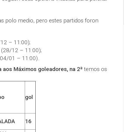
s polo medio, pero estes partidos foron
12 – 11:00);
(28/12 – 11:00);
04/01 – 11:00).
a aos Máximos goleadores, na 2ª
temos os
po
gol
ALADA
16