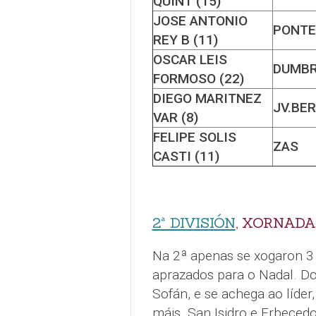
QUINT (15)
JOSE ANTONIO
PONTE
REY B (11)
OSCAR LEIS
DUMBR
FORMOSO (22)
DIEGO MARITNEZ
JV.BE
VAR (8)
FELIPE SOLIS
ZAS
CASTI (11)
2ª DIVISIÓN
, XORNADA
Na 2ª apenas se xogaron 3 
aprazados para o Nadal. Do
Sofán, e se achega ao líder
máis. San Isidro e Erbeced