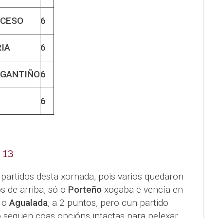
CESO
6
IA
6
RGANTIÑO
6
6
 13
partidos desta xornada, pois varios quedaron
s de arriba, só o
Porteño
xogaba e vencía en
, o
Agualada
, a 2 puntos, pero cun partido
o seguen coas opcións intactas para pelexar