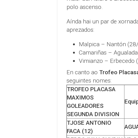
polo ascenso.
Aínda hai un par de xornada
aprezados:
Malpica – Nantón (28/
Camariñas – Agualada 
Vimianzo – Erbecedo (
En canto ao
Trofeo Placas
seguintes nomes:
TROFEO PLACASA
MAXIMOS
Equi
GOLEADORES
SEGUNDA DIVISION
TJOSE ANTONIO
AGU
FACA (12)