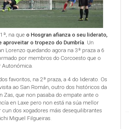
1ª, na que
o Hosgran afianza o seu liderato,
e aproveitar o tropezo do Dumbría
. Un
an Lorenzo quedando agora na 3ª praza a 6
formado por membros do Corcoesto que o
ª Autonómica.
dos favoritos, na 2ª praza, a 4 do liderato. Os
visita ao San Román, outro dos históricos da
an Zas, que non pasaba do empate ante o
ncía en Laxe pero non está na súa mellor
 cun dos xogadores máis desequilibrantes
chi Miguel Filgueiras.