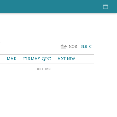
MOS
31.8 °C
S
MAR
FIRMAS QPC
AXENDA