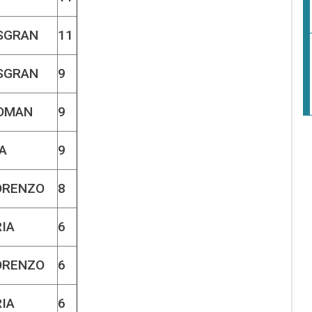
SGRAN
11
SGRAN
9
OMAN
9
A
9
ORENZO
8
IA
6
ORENZO
6
IA
6