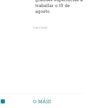
grandes superificies a
traballar o 15 de
agosto
O MÁIS