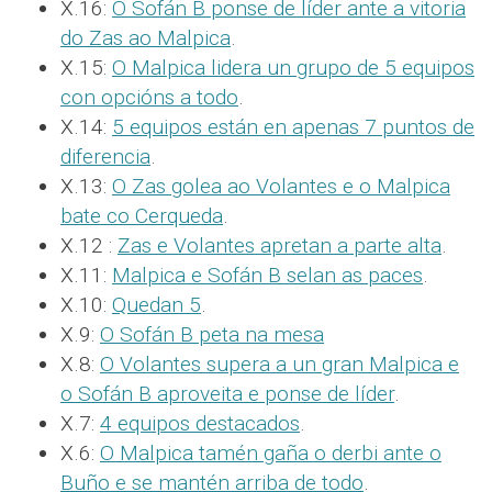
X.16:
O Sofán B ponse de líder ante a vitoria
do Zas ao Malpica
.
X.15:
O Malpica lidera un grupo de 5 equipos
con opcións a todo
.
X.14:
5 equipos están en apenas 7 puntos de
diferencia
.
X.13:
O Zas golea ao Volantes e o Malpica
bate co Cerqueda
.
X.12 :
Zas e Volantes apretan a parte alta
.
X.11:
Malpica e Sofán B selan as paces
.
X.10:
Quedan 5
.
X.9:
O Sofán B peta na mesa
X.8:
O Volantes supera a un gran Malpica e
o Sofán B aproveita e ponse de líder
.
X.7:
4 equipos destacados
.
X.6:
O Malpica tamén gaña o derbi ante o
Buño e se mantén arriba de todo
.