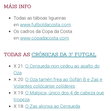
MÁIS INFO
Todas as táboas ligueiras
en
www.futboldacosta.com
.
Os cadros da Copa da Costa
en
www.copadacosta.com
.
TODAS AS
CRÓNICAS DA 3ª FUTGAL
X.21:
O Cerqueda non cedeu ao asalto do
Oza
.
X.20:
O Oza tamén frea ao Sofán B e Zas e
Volantes colócanse colíderes
.
X.19:
O Malpica, único dos 4 de cabeza que
tropeza
.
X.18:
O Zas alonxa ao Cerqueda
.