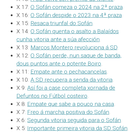
X.17:
O Sofán comeza o 2024 na 2ª praza
.
X.16:
O Sofán despide o 2023 na 4ª praza
.
X.15:
Resaca triunfal do Sofán
.
X.14:
O Sofán quenta o asalto a Balaídos
cunha vitoria ante a súa afección
.
X.13:
Marcos Montero revoluciona á SD
.
X.12:
O Sofán perde, nun saque de banda,
dous puntos ante o potente Boiro
.
X.11:
Empate ante o pechacancelas
.
X.10:
A SD recupera a senda da vitoria
.
X.9:
Así foi a case completa xornada de
Defuntos no Fútbol costeiro
.
X.8:
Empate que sabe a pouco na casa
.
X.7:
Freo á marcha positiva do Sofán
.
X.6:
Segunda vitoria seguida para o Sofán
.
X.5:
Importante primeira vitoria da SD Sofán
.