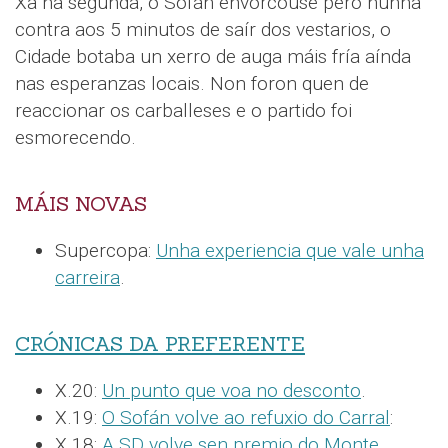
Xa na segunda, o Sofán envorcouse pero nunha
contra aos 5 minutos de saír dos vestarios, o
Cidade botaba un xerro de auga máis fría aínda
nas esperanzas locais. Non foron quen de
reaccionar os carballeses e o partido foi
esmorecendo.
MÁIS NOVAS
Supercopa:
Unha experiencia que vale unha
carreira
.
CRÓNICAS DA PREFERENTE
X.20:
Un punto que voa no desconto
.
X.19:
O Sofán volve ao refuxio do Carral
:
X.18:
A SD volve sen premio do Monte
.