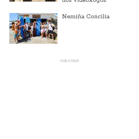
dos videoxogos
Nemiña Concilia