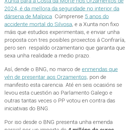
Xunta para a Costa da Morte nos Orzamentos de
2024, é da mellora da seguridade no interior da
dársena de Malpica
. Cúmprense
5 anos do
accidente mortal do Silvosa
, e a Xunta non fixo
máis que estudios experimentais, e enviar unha
proposta con tres posibles proxectos á Confraría,
pero sen respaldo orzamentario que garanta que
sexa unha realidade a medio prazo.
Así, dende o BNG, no marco de
enmendas que
vén de presentar aos Orzamentos,
pon de
manifesto esta carencia. Até en seis ocasións se
levou esta cuestión ao Parlamento Galego e
outras tantas veces o PP votou en contra das
iniciativas do BNG.
Por iso desde o BNG presenta unha emenda
parcial por un importe de
4 millóns de euros