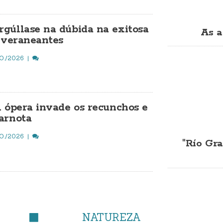
gúllase na dúbida na exitosa
As a
a veraneantes
O./2026
A ópera invade os recunchos e
arnota
O./2026
"Río Gra
NATUREZA