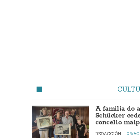
CULT
A familia do 
Schücker cede
concello malp
REDACCIÓN
06/AG