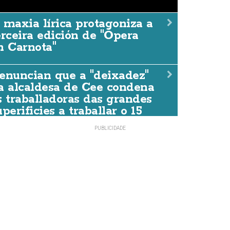
 maxia lírica protagoniza a
erceira edición de "Ópera
n Carnota"
 maxia lírica protagoniza a
dición de "Ópera en Carnot
enuncian que a "deixadez"
a alcaldesa de Cee condena
DACCIÓN
07/AGO./2026
s traballadoras das grandes
uperificies a traballar o 15
e agosto