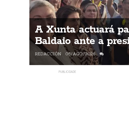
o
A Xunta actuará par
Baldaio ante a pres
REDACCIÓN
06/AGO./2026
A veciñanza mantñen a concentració