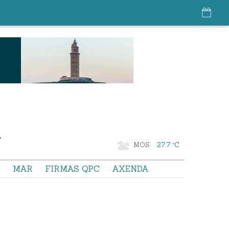
MOS
27.7 °C
S
MAR
FIRMAS QPC
AXENDA