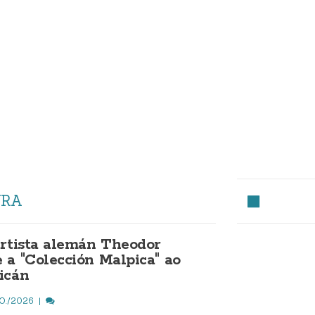
URA
artista alemán Theodor
 a "Colección Malpica" ao
icán
O./2026