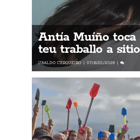
Antía Muíño toca e
teu traballo a sit
UBALDO CERQUEIRO
07/AGO./2026