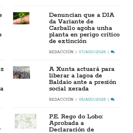
e
Denuncian que a DIA
da Variante de
Carballo agoha unha
e
planta en perigo crítico
de extinción
REDACCIÓN
07/AGO./2026
ez
A Xunta actuará para
liberar a lagoa de
Baldaio ante a presión
ía
social xerada
REDACCIÓN
06/AGO./2026
P.E. Rego do Lobo:
Aprobada a
r
Declaración de