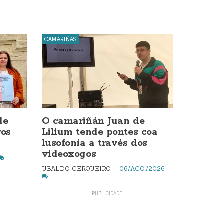
CAMARIÑAS
de
O camariñán Juan de
os
Lilium tende pontes coa
lusofonía a través dos
videoxogos
UBALDO CERQUEIRO
06/AGO./2026