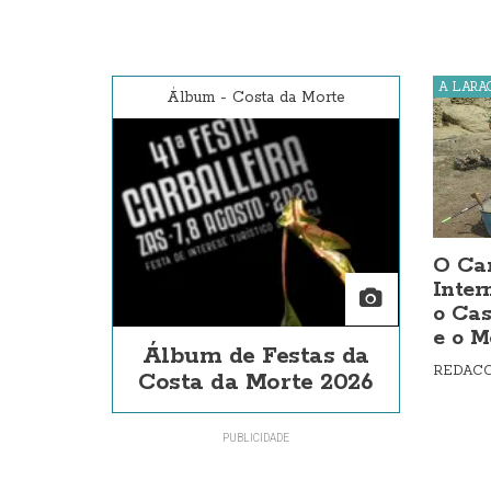
A LARA
Álbum
-
Costa da Morte
O Ca
Inter
o Cas
e o M
Álbum de Festas da
REDAC
Costa da Morte 2026