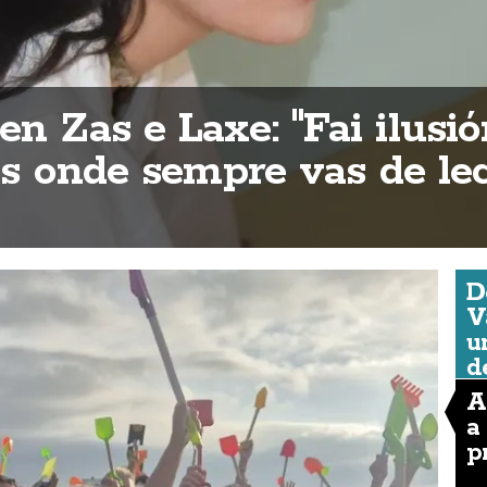
n Zas e Laxe: "Fai ilusió
ios onde sempre vas de lec
D
V
u
d
A
a
p