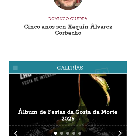
DOMINGO GUERRA
Cinco anos sen Xaquín Álvarez
Corbacho
GALERÍAS
Álbum de Festas da Costa da Morte
A
2026