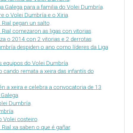
iga Galega para a familia do Volei Dumbría
.
e o Volei Dumbría e o Xiria
.
 Rial pegan un salto
.
Rial comezaron as ligas con vitorias
.
a o 2014 con 2 vitorias e 2 derrotas
.
umbría despiden o ano como líderes da Liga
os equipos do Volei Dumbría
.
b cando remata a xeira das infantís do
n a xeira e celebra a convocatoria de 13
 Galega
.
olei Dumbría
.
umbría
.
o Volei costeiro
.
 Rial xa saben o que é gañar
.