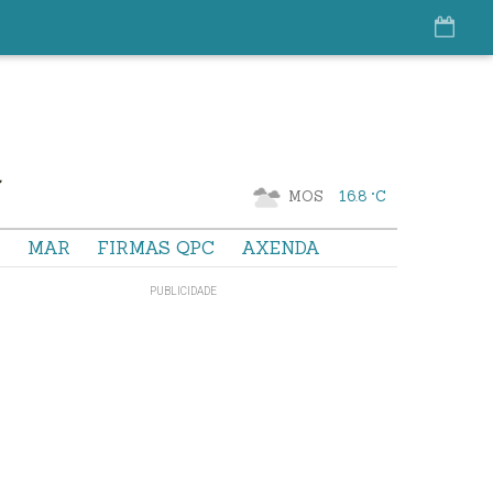
MOS
16.8 °C
S
MAR
FIRMAS QPC
AXENDA