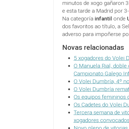
minutos de xogo gañaron 3-
e esta tarde a Madrid por 3-
Na categoría
infantil
onde
dos favoritos ao título, a 
adverso para impoñerse por
Novas relacionadas
5 xogadores do Volei 
O Manuela Rial, doble
Campionato Galego Inf
O Volei Dumbría, 4º n
O Volei Dumbría remata
Os equipos femininos d
Os Cadetes do Volei D
Tercera semana de vito
xogadores convocados
Novo pleno de vitorias