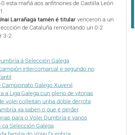
0 esta mañá aos anfitriones de Castilla León
1.
Unai Larrañaga tamén é titular
venceron a un
Seleccción de Cataluña remontando un 0-2
 3-2.
Dumbría á Selección Galega
.
 campión intercomarcal e segundo no
antil
.
o Campionato Galego Xuvenil
.
 a Liga Galega cun pleno de vitorias
.
e volei colleitan unha doble derrota
.
umbría xa saben o que é perder
.
rias para o Volei Dumbría e varios
 ca Selección Galega
.
 da familia do Volei Dumbría
.