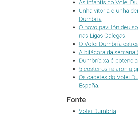
As infantís do Volei D
Unha vitoria e unha de
Dumbría
.
O novo pavillón deu s
nas Ligas Galegas
.
O Volei Dumbría estre
A bitácora da semana 
Dumbría xa é potencia 
5 costeiros raiaron a g
Os cadetes do Volei Du
España
.
Fonte
Volei Dumbría
.