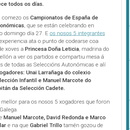
ce todos os días.
on comezo os
Campionatos de España de
tonómicas
, que se están celebrando en
n o domingo día 27. E
os nosos 5 integrantes
 experiencia ata o punto de codearse coa
 de xoves a
Princesa Doña Leticia
, madrina do
llón a ver os partidos e compartiu mesa á
s de todas as Seleccións Autonómicas e alí
ogadores: Unai Larrañaga do colexio
lección Infantil e Manuel Marcote do
itán da Selección Cadete.
r mellor para os nosos 5 xogadores que foron
Galega.
ue
Manuel Marcote, David Redonda e Marco
lar
e na que
Gabriel Trillo
tamén gozou de