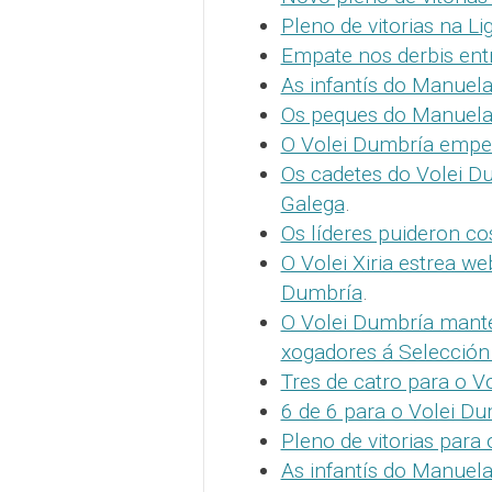
Pleno de vitorias na L
Empate nos derbis entr
As infantís do Manuela
Os peques do Manuela 
O Volei Dumbría empez
Os cadetes do Volei D
Galega
.
Os líderes puideron c
O Volei Xiria estrea we
Dumbría
.
O Volei Dumbría manté
xogadores á Selección
Tres de catro para o V
6 de 6 para o Volei D
Pleno de vitorias para 
As infantís do Manuela