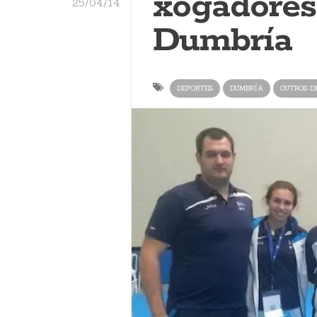
xogadores
25/04/14
Dumbría
DEPORTES
DUMBRÍA
OUTROS D