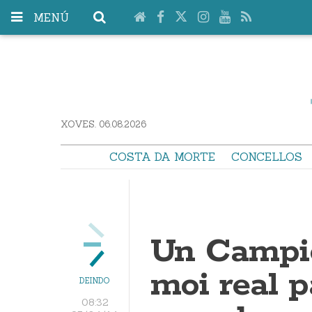
MENÚ
XOVES. 06.08.2026
COSTA DA MORTE
CONCELLOS
Un Campi
moi real p
DEINDO
08:32