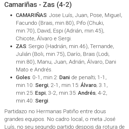
Camariñas - Zas (4-2)
CAMARIÑAS
: Jose Luís, Juan, Pose, Miguel,
Facundo (Brais, min.80), Pifo (Chuki,
min.70), David, Espi (Adrián, min.45),
Chicote, Álvaro e Sergi.
ZAS
: Sergio (Hadrián, min.46), Ternande,
Julián (Boli, min.75), Darío, Brais (Lodi,
min.80), Manu, Juan, Adrián, Álvaro, Dani
Mato e Andrés.
Goles
: 0-1, min.2:
Dani
de penalti; 1-1,
min.10:
Sergi
; 2-1, min.15:
Álvaro
; 3.1,
min.25:
Espi
; 3-2, min.35:
Andrés
; 4-2,
min.40:
Sergi
.
Partidazo no Hermanas Patiño entre dous
grandes equipos. No cadro local, o meta José
Luís, no seu segundo partido despois da rotura de