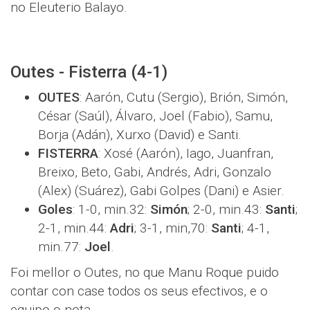
no Eleuterio Balayo.
Outes - Fisterra (4-1)
OUTES
: Aarón, Cutu (Sergio), Brión, Simón,
César (Saúl), Álvaro, Joel (Fabio), Samu,
Borja (Adán), Xurxo (David) e Santi.
FISTERRA
: Xosé (Aarón), Iago, Juanfran,
Breixo, Beto, Gabi, Andrés, Adri, Gonzalo
(Alex) (Suárez), Gabi Golpes (Dani) e Asier.
Goles
: 1-0, min.32:
Simón
; 2-0, min.43:
Santi
;
2-1, min.44:
Adri
; 3-1, min,70:
Santi
; 4-1,
min.77:
Joel
.
Foi mellor o Outes, no que Manu Roque puido
contar con case todos os seus efectivos, e o
equipo o nota.