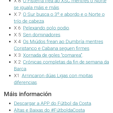
X.8:
O Fisterra frea ao XSC mentres o Norte
se iguala máis e máis
.
X.7:
O Sur busca o 3º e abordo e o Norte o
trío de cabeza
.
X.6:
Pelexando polo podio
.
X.5:
Sen dominadores
.
X.4:
Os Miúdos frean ao Dumbría mentres
Coristanco e Cabana seguen firmes
.
X.3:
Xornada de goles “comarea”
.
X.2:
Crónicas completas da fin de semana da
Barca
.
X1:
Arrincaron dúas Ligas con moitas
diferencias
.
Máis información
Descargar a APP do Fútbol da Costa
.
Altas e Baixas do #FútboldaCosta