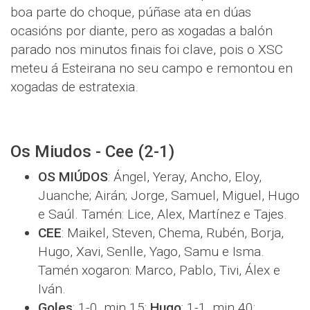
boa parte do choque, púñase ata en dúas
ocasións por diante, pero as xogadas a balón
parado nos minutos finais foi clave, pois o XSC
meteu á Esteirana no seu campo e remontou en
xogadas de estratexia.
Os Miudos - Cee (2-1)
OS MIÚDOS
: Ángel, Yeray, Ancho, Eloy,
Juanche; Airán; Jorge, Samuel, Miguel, Hugo
e Saúl. Tamén: Lice, Alex, Martínez e Tajes.
CEE
: Maikel, Steven, Chema, Rubén, Borja,
Hugo, Xavi, Senlle, Yago, Samu e Isma.
Tamén xogaron: Marco, Pablo, Tivi, Álex e
Iván.
Goles
: 1-0, min.15:
Hugo
; 1-1, min.40: