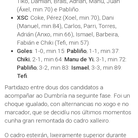
Tiko, Damián, Brais, Adrián, Manu, Juan
(Áxel, min.70) e Pabliño.
XSC
: Coke, Pérez (Xoel, min.70), Dani
(Manuel, min.84), Carlos, Parri, Torres,
Adrián (Anxo, min.66), Ismael, Barbeira,
Fabián e Chiki (Tefi, min.57).
Goles
: 1-0, min.15:
Pabliño
; 1-1, min.37:
Chiki
; 2-1, min.64:
Manu de Yi
; 3-1, min.72:
Pabliño
; 3-2, min.83:
Ismael
; 3-3, min.89:
Tefi
.
Partidazo entre dous dos candidatos a
acompañar ao Dumbría na seguinte fase. Foi un
choque igualado, con alternancias no xogo e no
marcador, que se decidíu nos últimos momentos
cunha gran remontada do cadro xalleiro.
O cadro esteirán, lixeiramente superior durante