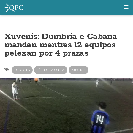
Xuvenís: Dumbría e Cabana
mandan mentres 12 equipos
pelexan por 4 prazas
DEPORTES
FÚTBOL DA COSTA
XUVENÍS