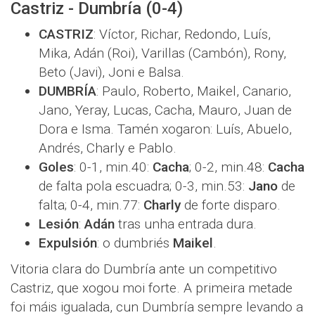
Castriz - Dumbría (0-4)
CASTRIZ
: Víctor, Richar, Redondo, Luís,
Mika, Adán (Roi), Varillas (Cambón), Rony,
Beto (Javi), Joni e Balsa.
DUMBRÍA
: Paulo, Roberto, Maikel, Canario,
Jano, Yeray, Lucas, Cacha, Mauro, Juan de
Dora e Isma. Tamén xogaron: Luís, Abuelo,
Andrés, Charly e Pablo.
Goles
: 0-1, min.40:
Cacha
; 0-2, min.48:
Cacha
de falta pola escuadra; 0-3, min.53:
Jano
de
falta; 0-4, min.77:
Charly
de forte disparo.
Lesión
:
Adán
tras unha entrada dura.
Expulsión
: o dumbriés
Maikel
.
Vitoria clara do Dumbría ante un competitivo
Castriz, que xogou moi forte. A primeira metade
foi máis igualada, cun Dumbría sempre levando a