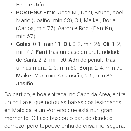
Ferri e Uxío.
PORTEÑO
: Brais, Jose M., Dani, Bruno, Xoel,
Mario (Josiño, min.63), Oli, Maikel, Borja
(Carlos, min.77), Aarón e Robi (Damián,
min.67).
Goles
: 0-1, min.11:
Oli
; 0-2, min.26:
Oli
; 1-2,
min.47:
Ferri
tras un pase en profundidade
de Santi; 2-2, min.50:
Adri
de penalti tras
unhas mans; 2-3, min.60:
Borja
; 2-4, min.70:
Maikel
; 2-5, min.75:
Josiño
; 2-6, min.82:
Josiño
.
Bo partido, e boa entrada, no Cabo da Area, entre
un bo Laxe, que notou as baixas dos lesionados
en Malpica, e un Porteño que está nun gran
momento. O Laxe buscou o partido dende o
comezo, pero topouse unha defensa moi segura,