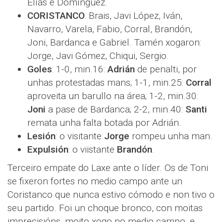
Elías e Domínguez.
CORISTANCO
: Brais, Javi López, Iván,
Navarro, Varela, Fabio, Corral, Brandón,
Joni, Bardanca e Gabriel. Tamén xogaron:
Jorge, Javi Gómez, Chiqui, Sergio.
Goles
: 1-0, min.16:
Adrián
de penalti, por
unhas protestadas mans; 1-1, min.25:
Corral
aproveita un barullo na área; 1-2, min.30:
Joni
a pase de Bardanca; 2-2, min.40:
Santi
remata unha falta botada por Adrián.
Lesión
: o visitante
Jorge
rompeu unha man.
Expulsión
: o viistante
Brandón
.
Terceiro empate do Laxe ante o líder. Os de Toni
se fixeron fortes no medio campo ante un
Coristanco que nunca estivo cómodo e non tivo o
seu partido. Foi un choque bronco, con moitas
imprecisións, moito xogo no medio campo, e