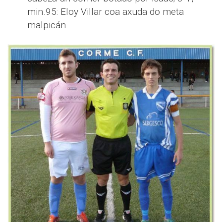
min.95: Eloy Villar coa axuda do meta
malpicán.