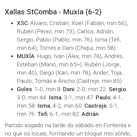
Xallas StComba - Muxía (6-2)
XSC
: Álvaro, Cristian, Xoel (Fabián, min.66),
Rubén (Pérez, min.73), Carlos, Adrián,
Sergio, Pablo (Pablo, min.76), Isma (Tefi,
min.64), Torres e Dani (Chiqui, min.58).
MUXÍA
: Hugo, Iván (Álex, min.78), Andrés,
Esteban (Mario, min.65>), Rubén (Jorge,
min.40), Diego (Xan, min.78), Ander, Toja,
Paulo, Tomás e Ancho (Castreje, min.85).
Goles
: 1-0, min.8:
Dani
; 2-0, min.22:
Sergio
;
3-0, min.44:
Isma
; 3-1, min.47:
Paulo
; 4-1,
min.58:
Isma
; 4-2, min.60:
Castreje
; 5-1,
min.76:
Tefi
; 6-1, min.82:
Adrián
.
Partido xogado na tarde do sábado en Fontenla e
no que os locais, formando un bloque moi sólido,