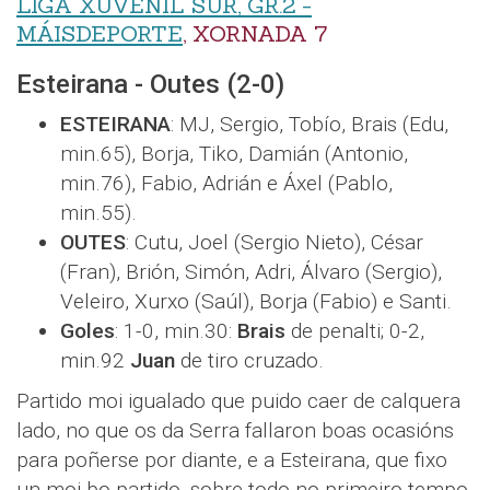
LIGA XUVENIL SUR, GR.2 -
MÁISDEPORTE
, XORNADA 7
Esteirana - Outes (2-0)
ESTEIRANA
: MJ, Sergio, Tobío, Brais (Edu,
min.65), Borja, Tiko, Damián (Antonio,
min.76), Fabio, Adrián e Áxel (Pablo,
min.55).
OUTES
: Cutu, Joel (Sergio Nieto), César
(Fran), Brión, Simón, Adri, Álvaro (Sergio),
Veleiro, Xurxo (Saúl), Borja (Fabio) e Santi.
Goles
: 1-0, min.30:
Brais
de penalti; 0-2,
min.92
Juan
de tiro cruzado.
Partido moi igualado que puido caer de calquera
lado, no que os da Serra fallaron boas ocasións
para poñerse por diante, e a Esteirana, que fixo
un moi bo partido, sobre todo no primeiro tempo,