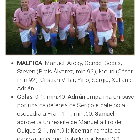
MALPICA
: Manuel; Arcay, Gende, Sebas,
Steven (Brais Álvarez, min.92), Mouri (César,
min.92), Cristian Villar, Yiño, Sergio, Xulián e
Adrián.
Goles
: 0-1, min.40:
Adrián
empalma un pase
por riba da defensa de Sergio e bate pola
escuadra a Fran; 1-1, min.50:
Samuel
aproveita un rexeite de Manuel a tiro de
Quique; 2-1, min.91:
Koeman
remata de
cabeza un córner botado por Isaac; 3-1,