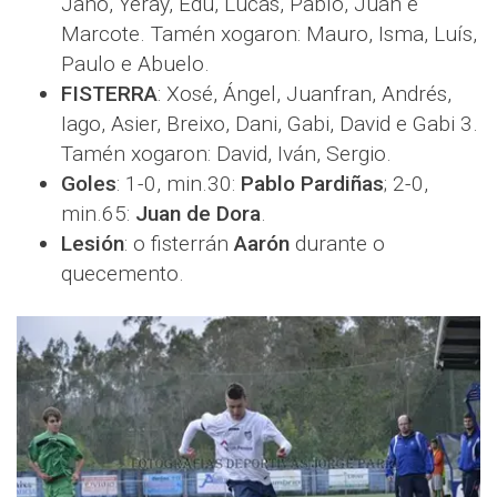
Jano, Yeray, Edu, Lucas, Pablo, Juan e
Marcote. Tamén xogaron: Mauro, Isma, Luís,
Paulo e Abuelo.
FISTERRA
: Xosé, Ángel, Juanfran, Andrés,
Iago, Asier, Breixo, Dani, Gabi, David e Gabi 3.
Tamén xogaron: David, Iván, Sergio.
Goles
: 1-0, min.30:
Pablo Pardiñas
; 2-0,
min.65:
Juan de Dora
.
Lesión
: o fisterrán
Aarón
durante o
quecemento.