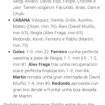
Sergi, Álvaro, David, Espi, Felipe, Chicote e
Javi. Tamén xogaron: Facundo, Brais, Dani e
Chuki.
CABANA
: Vázquez, Varela, Grille, Aurelio,
Mateo (Oliver, min.70), Álex (David Muíño,
min.65), Reigía (Álex Fraga, min.65)
Redondo, Kevin, Ferreiro e Pablo (Martín,
min.75).
Goles
: 1-0, min.22:
Ferreiro
cunha perfecta
vaselina a pase de Reigía; 1-1, min.65: ; 1-2,
min.81:
Álex Fraga
tras unha recuperación
súa e perfecta finalización; 1-3, min.84:
Martín
remata unha gran internada de David
Muíño; 1-4, min.90:
Redondo
aproveita cun
gran tiro dende a frontal unha boa deixada
de Martín.
Partidazo no Hermanas Patiño entre dous dos