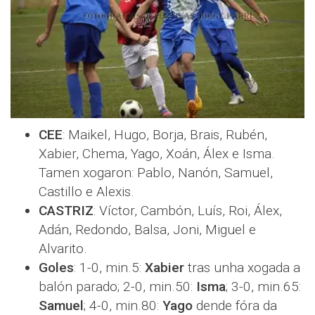
CEE
: Maikel, Hugo, Borja, Brais, Rubén,
Xabier, Chema, Yago, Xoán, Álex e Isma.
Tamen xogaron: Pablo, Nanón, Samuel,
Castillo e Alexis.
CASTRIZ
: Víctor, Cambón, Luís, Roi, Álex,
Adán, Redondo, Balsa, Joni, Miguel e
Alvarito.
Goles
: 1-0, min.5:
Xabier
tras unha xogada a
balón parado; 2-0, min.50:
Isma
; 3-0, min.65:
Samuel
; 4-0, min.80:
Yago
dende fóra da