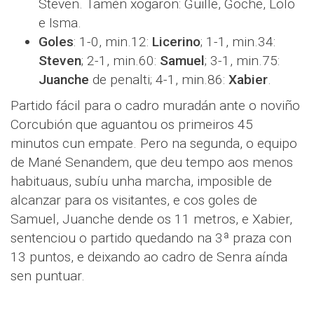
Steven. Tamén xogaron: Guille, Goche, Lolo
e Isma.
Goles
: 1-0, min.12:
Licerino
; 1-1, min.34:
Steven
; 2-1, min.60:
Samuel
; 3-1, min.75:
Juanche
de penalti; 4-1, min.86:
Xabier
.
Partido fácil para o cadro muradán ante o noviño
Corcubión que aguantou os primeiros 45
minutos cun empate. Pero na segunda, o equipo
de Mané Senandem, que deu tempo aos menos
habituaus, subíu unha marcha, imposible de
alcanzar para os visitantes, e cos goles de
Samuel, Juanche dende os 11 metros, e Xabier,
sentenciou o partido quedando na 3ª praza con
13 puntos, e deixando ao cadro de Senra aínda
sen puntuar.