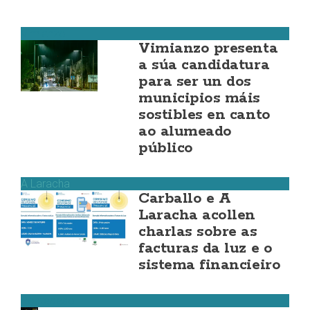
Vimianzo
Vimianzo presenta
a súa candidatura
para ser un dos
municipios máis
sostibles en canto
ao alumeado
público
A Laracha
Carballo e A
Laracha acollen
charlas sobre as
facturas da luz e o
sistema financieiro
Ponteceso