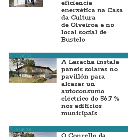
eficiencia
enerxética na Casa
da Cultura
de Olveiroa e no
local social de
Bustelo
A Laracha
A Laracha instala
paneis solares no
pavillón para
alcazar un
autoconsumo
eléctrico do 56,7 %
nos edificios
municipais
A Laracha
O Concello da