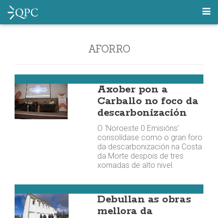
AFORRO
Carballo
Axober pon a
Carballo no foco da
descarbonización
O ‘Noroeste 0 Emisións’
consolídase como o gran foro
da descarbonización na Costa
da Morte despois de tres
xornadas de alto nivel.
Dumbría
Debullan as obras
mellora da