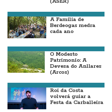
(ASER)
Dumbría
A Familia de
Berdeogas medra
cada ano
Mazaricos
O Modesto
Patrimonio: A
Devesa do Anllares
(Arcos)
Zas
Roi da Costa
volverá guiar a
Festa da Carballeira