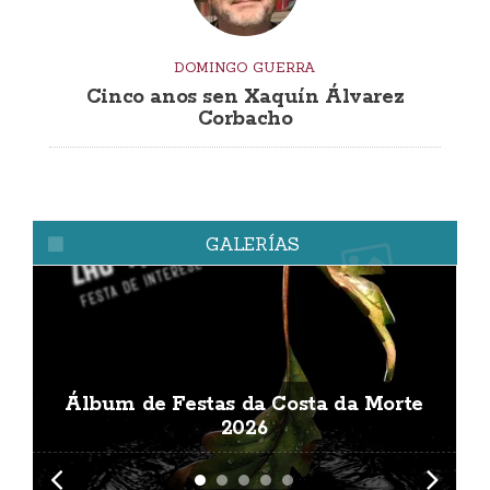
DOMINGO GUERRA
Cinco anos sen Xaquín Álvarez
Corbacho
GALERÍAS
Álbum de Festas da Costa da Morte
A
2026