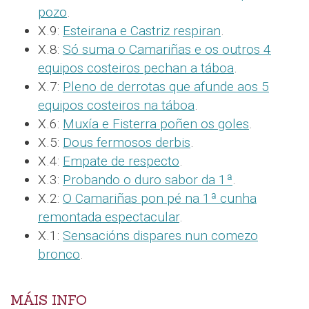
pozo
.
X.9:
Esteirana e Castriz respiran
.
X.8:
Só suma o Camariñas e os outros 4
equipos costeiros pechan a táboa
.
X.7:
Pleno de derrotas que afunde aos 5
equipos costeiros na táboa
.
X.6:
Muxía e Fisterra poñen os goles
.
X.5:
Dous fermosos derbis
.
X.4:
Empate de respecto
.
X.3:
Probando o duro sabor da 1ª
.
X.2:
O Camariñas pon pé na 1ª cunha
remontada espectacular
.
X.1:
Sensacións dispares nun comezo
bronco
.
MÁIS INFO