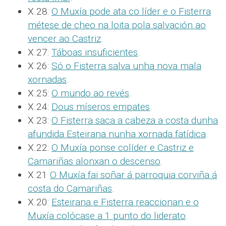
X.28:
O Muxía pode ata co líder e o Fisterra
métese de cheo na loita pola salvación ao
vencer ao Castriz
.
X.27:
Táboas insuficientes
.
X.26:
Só o Fisterra salva unha nova mala
xornadas
.
X.25:
O mundo ao revés
.
X.24:
Dous míseros empates
.
X.23:
O Fisterra saca a cabeza a costa dunha
afundida Esteirana nunha xornada fatídica
.
X.22:
O Muxía ponse colíder e Castriz e
Camariñas alonxan o descenso
.
X.21
O Muxía fai soñar á parroquia corviña á
costa do Camariñas
.
X.20:
Esteirana e Fisterra reaccionan e o
Muxía colócase a 1 punto do liderato
.