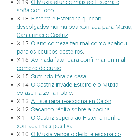
X.19:
O Muxía afunde máis ao Fisterra e
soña con todo
.
X.18:
Fisterra e Esteirana quedan
descolgados nunha boa xornada para Muxía,
Camariñas e Castriz
.
X.17:
O ano comeza tan mal como acabou
para os equipos costeiros
.
X.16:
Xornada fatal para confirmar un mal
comezo de curso
.
X.15:
Sufrindo fóra de casa
.
X.14:
O Castriz invade Esteiro e o Muxía
cólase na zona noble
.
X.13:
A Esteirana reacciona en Caión
.
X.12:
Sacando rédito sobre a bocina
.
X.11:
O Castriz supera ao Fisterra nunha
xornada máis positiva
.
X.10:
O Muxía vence o derbi e escapa do