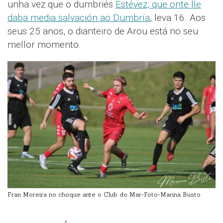
unha vez que o dumbriés
Estévez, que onte lle
daba media salvación ao Dumbría
, leva 16. Aos
seus 25 anos, o dianteiro de Arou está no seu
mellor momento.
Fran Moreira no choque ante o Club do Mar-Foto-Marina Busto