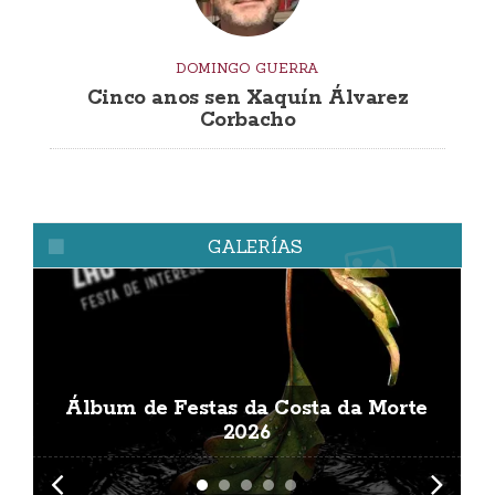
DOMINGO GUERRA
Cinco anos sen Xaquín Álvarez
Corbacho
GALERÍAS
Álbum de Festas da Costa da Morte
A
2026