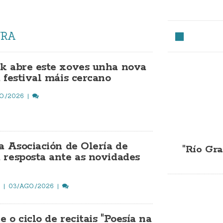
URA
k abre este xoves unha nova
 festival máis cercano
O./2026
na Asociación de Olería de
"Río Gra
 resposta ante as novidades
O
03/AGO./2026
 o ciclo de recitais "Poesía na