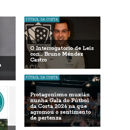
FÚTBOL DA COSTA
O Interrogatorio de Leis
con... Bruno Méndez
Castro
a
FÚTBOL DA COSTA
Protagonismo muxián
nunha Gala do Fútbol
da Costa 2026 na que
agromou o sentimento
de pertenza