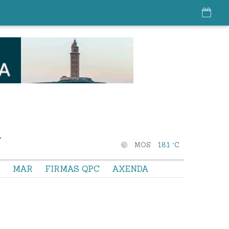
MOS
18.1 °C
S
MAR
FIRMAS QPC
AXENDA