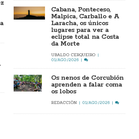
ez
Cabana, Ponteceso,
Malpica, Carballo e A
ía
Laracha, os únicos
lugares para ver a
eclipse total na Costa
da Morte
UBALDO CERQUEIRO
01/AGO./2026
r
Os nenos de Corcubión
aprenden a falar coma
os lobos
REDACCIÓN
01/AGO./2026