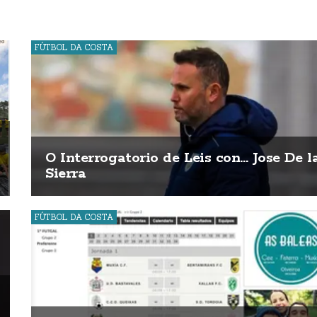
FÚTBOL DA COSTA
O Interrogatorio de Leis con... Jose De l
Sierra
FÚTBOL DA COSTA