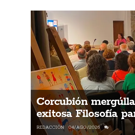
unha
.000
lanta
Corcubión mergúlla
exitosa Filosofía p
REDACCIÓN
04/AGO./2026