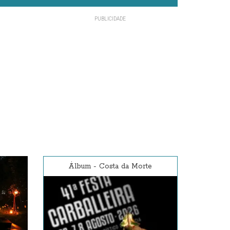
Álbum
-
Costa da Morte