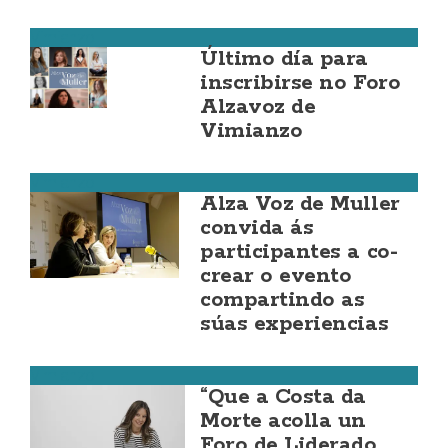
Vimianzo
Último día para
inscribirse no Foro
Alzavoz de
Vimianzo
Vimianzo
Alza Voz de Muller
convida ás
participantes a co-
crear o evento
compartindo as
súas experiencias
Vimianzo
“Que a Costa da
Morte acolla un
Foro de Liderado