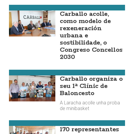
Carballo
Carballo acolle,
como modelo de
rexeneración
urbana e
sostibilidade, o
Congreso Concellos
2030
Outros Deportes
Carballo organiza o
seu 1ª Clínic de
Baloncesto
A Laracha acolle unha proba
de minibasket
Muxía
170 representantes