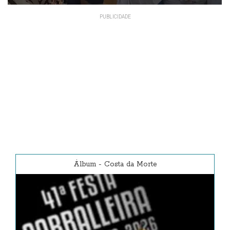
A veciñanza mantñen a
concentración prevista para esta
tarde de venres
Álbum
-
Costa da Morte