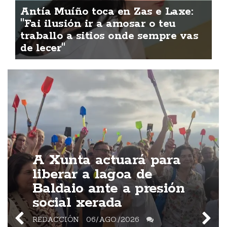
Antía Muíño toca en Zas e Laxe:
"Fai ilusión ir a amosar o teu
traballo a sitios onde sempre vas
de lecer"
A Xunta actuará para
liberar a lagoa de
Baldaio ante a presión
social xerada
REDACCIÓN
06/AGO./2026