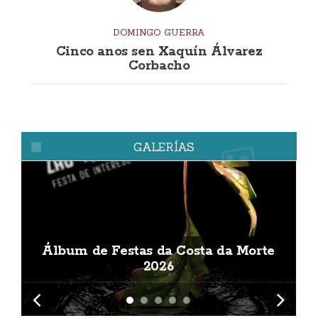
DOMINGO GUERRA
Cinco anos sen Xaquín Álvarez
Corbacho
GALERÍAS
Álbum de Festas da Costa da Morte
A
2026