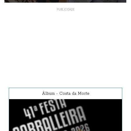
A veciñanza mantñen a
concentración prevista para esta
tarde de venres
Álbum
-
Costa da Morte