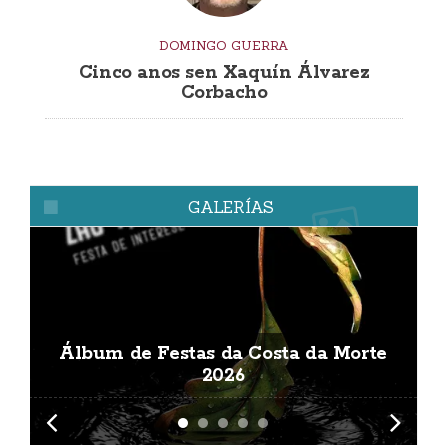
DOMINGO GUERRA
Cinco anos sen Xaquín Álvarez
Corbacho
GALERÍAS
Álbum de Festas da Costa da Morte
A
2026