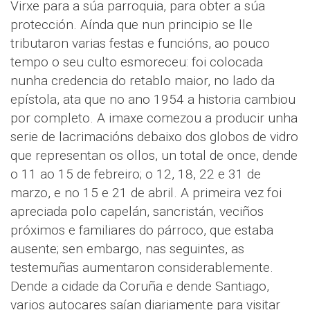
Virxe para a súa parroquia, para obter a súa
protección. Aínda que nun principio se lle
tributaron varias festas e funcións, ao pouco
tempo o seu culto esmoreceu: foi colocada
nunha credencia do retablo maior, no lado da
epístola, ata que no ano 1954 a historia cambiou
por completo. A imaxe comezou a producir unha
serie de lacrimacións debaixo dos globos de vidro
que representan os ollos, un total de once, dende
o 11 ao 15 de febreiro; o 12, 18, 22 e 31 de
marzo, e no 15 e 21 de abril. A primeira vez foi
apreciada polo capelán, sancristán, veciños
próximos e familiares do párroco, que estaba
ausente; sen embargo, nas seguintes, as
testemuñas aumentaron considerablemente.
Dende a cidade da Coruña e dende Santiago,
varios autocares saían diariamente para visitar