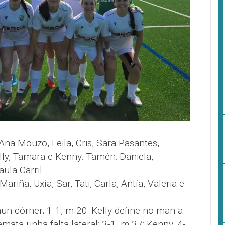
Ana Mouzo, Leila, Cris, Sara Pasantes,
lly, Tamara e Kenny. Tamén: Daniela,
ula Carril.
Mariña, Uxía, Sar, Tati, Carla, Antía, Valeria e
nun córner; 1-1, m.20: Kelly define no man a
emata unha falta lateral; 3-1, m.37: Kenny; 4-