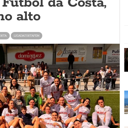
 Fútbol da Costa,
no alto
OSTA
LIGADACOSTAFEM