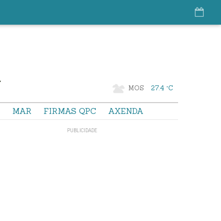
MOS
27.4 °C
S
MAR
FIRMAS QPC
AXENDA