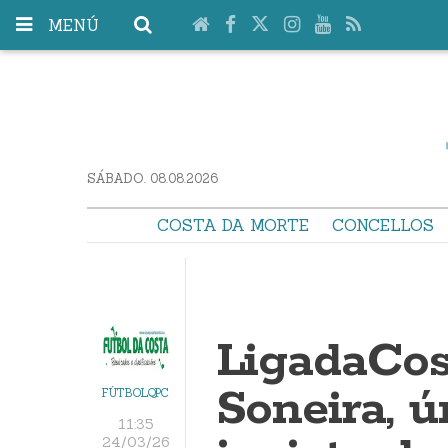
MENÚ
SÁBADO. 08.08.2026
COSTA DA MORTE
CONCELLOS
LigadaCo
Soneira, ú
FÚTBOLQPC
11:35
24/03/26