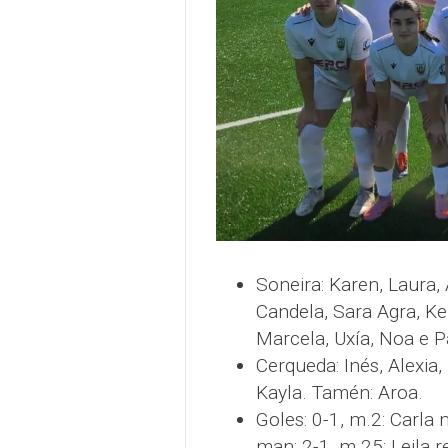
Soneira: Karen, Laura, 
Candela, Sara Agra, Ke
Marcela, Uxía, Noa e Pa
Cerqueda: Inés, Alexia, 
Kayla. Tamén: Aroa.
Goles: 0-1, m.2: Carla 
man; 2-1, m.25: Leila r