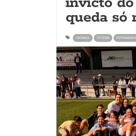
invicto do
queda só 
CRÓNICA
FUTFEM
FUTFEMDAC