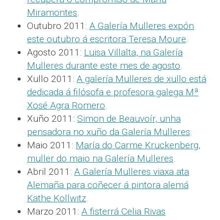
Miramontes
.
Outubro 2011:
A Galería Mulleres expón
este outubro á escritora Teresa Moure
.
Agosto 2011:
Luisa Villalta, na Galería
Mulleres durante este mes de agosto
.
Xullo 2011:
A galería Mulleres de xullo está
dedicada á filósofa e profesora galega Mª
Xosé Agra Romero
.
Xuño 2011:
Simon de Beauvoír, unha
pensadora no xuño da Galería Mulleres
.
Maio 2011:
María do Carme Kruckenberg,
muller do maio na Galería Mulleres
.
Abril 2011:
A Galería Mulleres viaxa ata
Alemaña para coñecer á pintora alemá
Käthe Kollwitz
.
Marzo 2011:
A fisterrá Celia Rivas