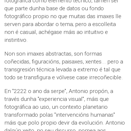
fotográfica como elemento técnico, tamén sei
que parte dunha base de datos ou fondo
fotográfico propio no que muitas das imaxes lle
serven para abordar o tema; pero a escolleita
non é casual, achégase máis ao intuitivo e
instintivo.
Non son imaxes abstractas, son formas
coñecidas, figuracións, paisaxes, xentes... pero a
transgresión técnica levada a extremo é tal que
todo se transfigura e vólvese case irrecoñecible.
En "2222 o ano da serpe", Antonio propón, a
través dunha "experiencia visual", máis que
fotográfica ao uso, un contexto planetario
transformado polas "intervencións humanas"
máis que polo propio devir da evolución. Antonio
dalgún xeito, no seu discurso, nomea aos