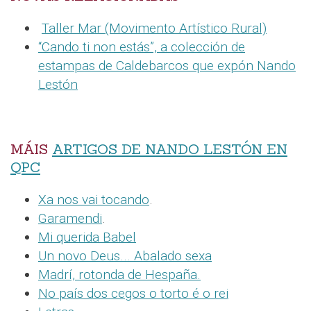
Taller Mar (Movimento Artístico Rural)
“Cando ti non estás”, a colección de
estampas de Caldebarcos que expón Nando
Lestón
MÁIS
ARTIGOS DE NANDO LESTÓN EN
QPC
Xa nos vai tocando
.
Garamendi
.
Mi querida Babel
Un novo Deus... Abalado sexa
Madrí, rotonda de Hespaña.
No país dos cegos o torto é o rei