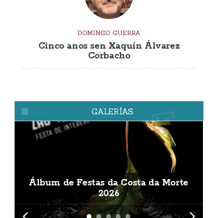
DOMINGO GUERRA
Cinco anos sen Xaquín Álvarez
Corbacho
GALERÍAS
Álbum de Festas da Costa da Morte
A
2026