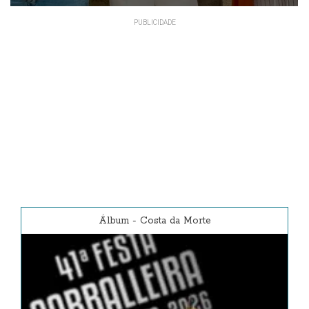
As solicitudes poden presentarse
do 3 ao 21 de agosto e o servizo
será gratuíto para o alumnado dos
tres centros educativos do
municipio
Álbum
-
Costa da Morte