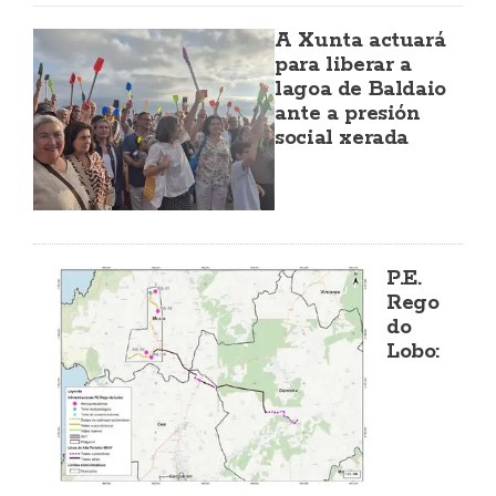
A Xunta actuará
para liberar a
lagoa de Baldaio
ante a presión
social xerada
P.E.
Rego
do
Lobo: