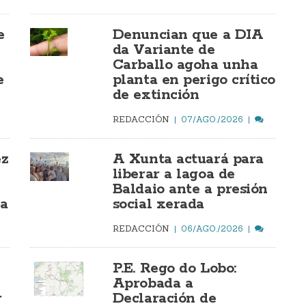
e
Denuncian que a DIA
da Variante de
Carballo agoha unha
e
planta en perigo crítico
de extinción
REDACCIÓN
07/AGO./2026
ez
A Xunta actuará para
liberar a lagoa de
Baldaio ante a presión
ía
social xerada
REDACCIÓN
06/AGO./2026
P.E. Rego do Lobo:
Aprobada a
r
Declaración de