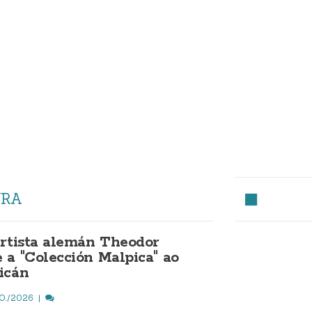
URA
artista alemán Theodor
 a "Colección Malpica" ao
icán
O./2026