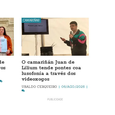
CAMARIÑAS
de
O camariñán Juan de
os
Lilium tende pontes coa
lusofonía a través dos
videoxogos
UBALDO CERQUEIRO
06/AGO./2026