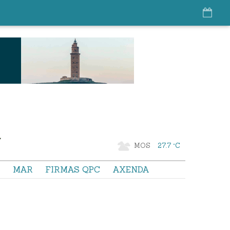
MOS
27.7 °C
S
MAR
FIRMAS QPC
AXENDA