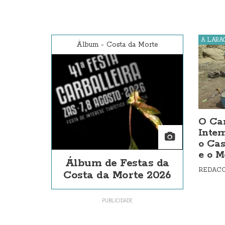
A LARA
Álbum
-
Costa da Morte
O Ca
Inter
o Cas
e o M
Álbum de Festas da
REDAC
Costa da Morte 2026