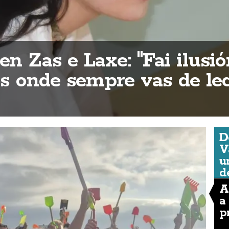
n Zas e Laxe: "Fai ilusió
ios onde sempre vas de lec
D
V
u
d
A
a
p