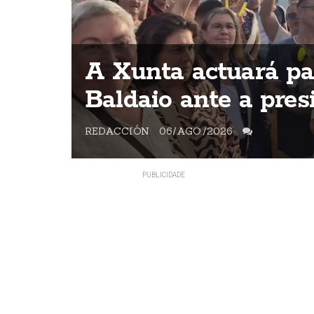
o
A Xunta actuará par
Baldaio ante a pres
REDACCIÓN
06/AGO./2026
A veciñanza mantñen a concentració