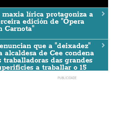
 maxia lírica protagoniza a
erceira edición de "Ópera
n Carnota"
 maxia lírica protagoniza a
dición de "Ópera en Carnot
enuncian que a "deixadez"
a alcaldesa de Cee condena
DACCIÓN
07/AGO./2026
s traballadoras das grandes
uperificies a traballar o 15
e agosto