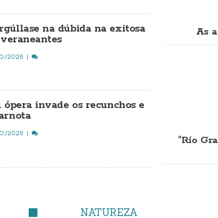
gúllase na dúbida na exitosa
As a
a veraneantes
O./2026
A ópera invade os recunchos e
arnota
O./2026
"Río Gra
NATUREZA