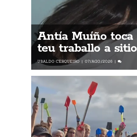
Antía Muíño toca e
teu traballo a sit
UBALDO CERQUEIRO
07/AGO./2026