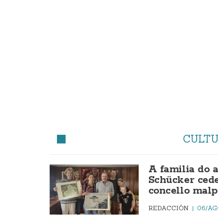
CULT
A familia do 
Schücker cede
concello malp
REDACCIÓN
06/AG