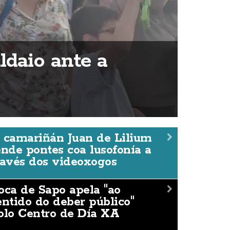
ldaio ante a
 camariñán Juan de Lilium
ende pontes coa lusofonía a
ravés dos videoxogos
oca de Sapo apela "ao
entido do deber público"
olo Centro de Día XA