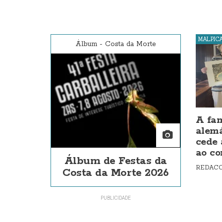
MALPIC
Álbum
-
Costa da Morte
A fam
alem
cede 
ao co
Álbum de Festas da
REDAC
Costa da Morte 2026