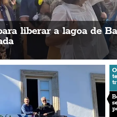
ara liberar a lagoa de Ba
ada
O
t
t
B
s
p