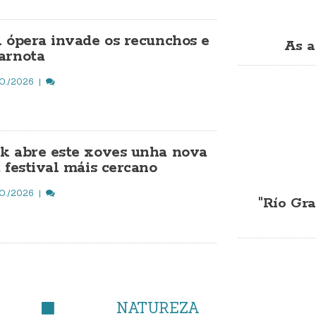
A ópera invade os recunchos e
As a
arnota
O./2026
k abre este xoves unha nova
 festival máis cercano
O./2026
"Río Gra
NATUREZA