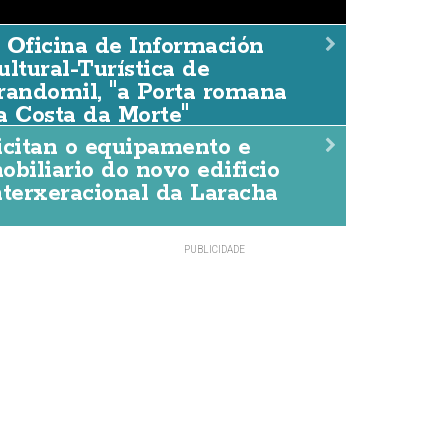
 Oficina de Información
 Oficina de Información Cu
ultural-Turística de
randomil, "a Porta romana
urística de Brandomil, "a 
a Costa da Morte"
a Costa da Morte"
icitan o equipamento e
obiliario do novo edificio
DACCIÓN
06/AGO./2026
nterxeracional da Laracha