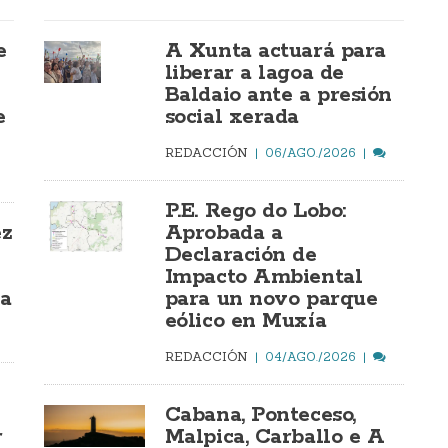
e
A Xunta actuará para
liberar a lagoa de
Baldaio ante a presión
e
social xerada
REDACCIÓN
06/AGO./2026
P.E. Rego do Lobo:
ez
Aprobada a
Declaración de
Impacto Ambiental
ía
para un novo parque
eólico en Muxía
REDACCIÓN
04/AGO./2026
Cabana, Ponteceso,
r
Malpica, Carballo e A