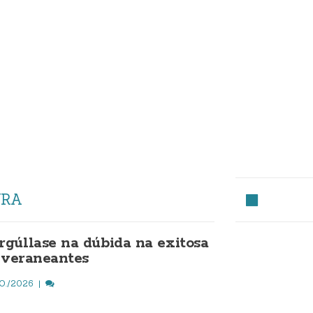
URA
gúllase na dúbida na exitosa
a veraneantes
O./2026