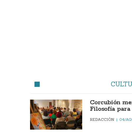
CULT
Corcubión mer
Filosofía par
REDACCIÓN
04/AG