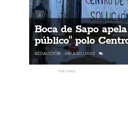
ntes
Boca de Sapo apela
s
público" polo Cent
REDACCIÓN
06/AGO./2026