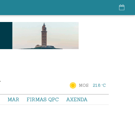
MOS
21.8 °C
S
MAR
FIRMAS QPC
AXENDA