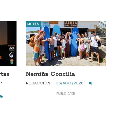
MUXÍA
rtas
Nemiña Concilia
,
REDACCIÓN
06/AGO./2026