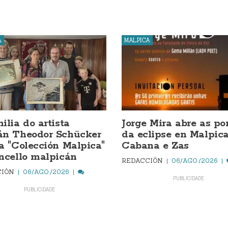
A
MALPICA
ilia do artista
Jorge Mira abre as po
án Theodor Schücker
da eclipse en Malpica
a "Colección Malpica"
Cabana e Zas
ncello malpicán
REDACCIÓN
06/AGO./2026
CIÓN
06/AGO./2026