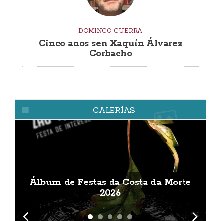
DOMINGO GUERRA
Cinco anos sen Xaquín Álvarez
Corbacho
GALERÍAS
Álbum de Festas da Costa da Morte
A
2026