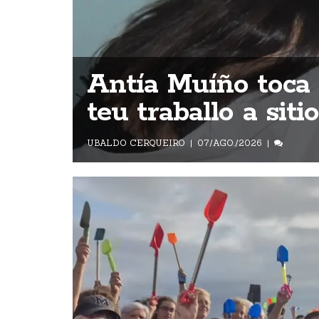
Antía Muíño toca e
teu traballo a sit
UBALDO CERQUEIRO
07/AGO./2026