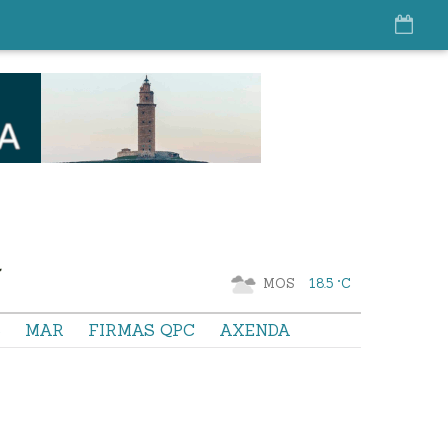
MOS
18.5 °C
S
MAR
FIRMAS QPC
AXENDA