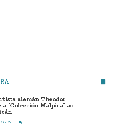
URA
artista alemán Theodor
 a "Colección Malpica" ao
icán
O./2026