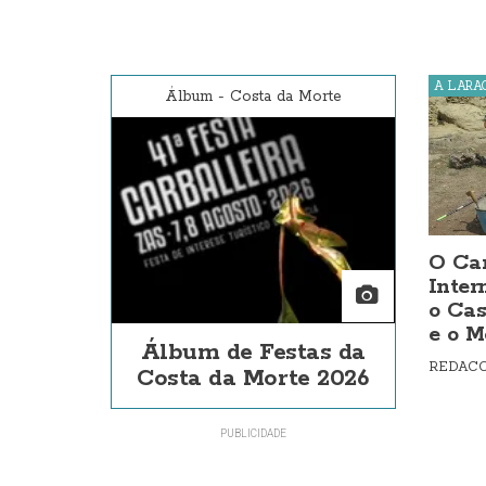
A LARA
Álbum
-
Costa da Morte
O Ca
Inter
o Cas
e o M
Álbum de Festas da
REDAC
Costa da Morte 2026