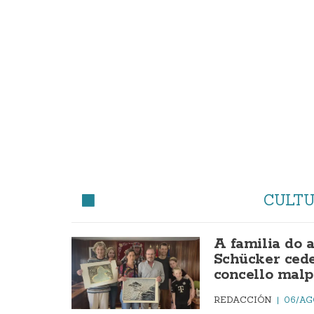
CULT
A familia do 
Schücker cede
concello malp
REDACCIÓN
06/AG