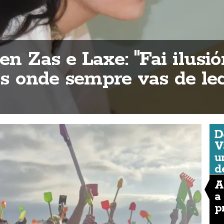
n Zas e Laxe: "Fai ilusió
ios onde sempre vas de lec
D
V
u
d
A
a
p