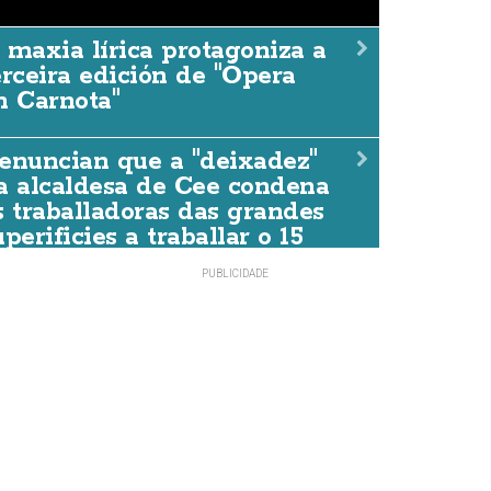
 maxia lírica protagoniza a
erceira edición de "Ópera
n Carnota"
 maxia lírica protagoniza a
dición de "Ópera en Carnot
enuncian que a "deixadez"
a alcaldesa de Cee condena
DACCIÓN
07/AGO./2026
s traballadoras das grandes
uperificies a traballar o 15
e agosto