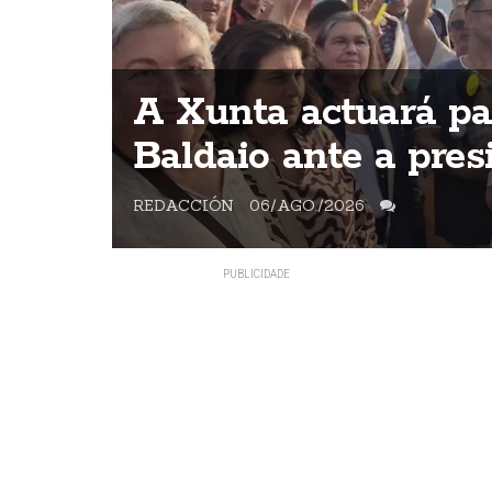
o
A Xunta actuará par
Baldaio ante a pres
REDACCIÓN
06/AGO./2026
A veciñanza mantñen a concentració