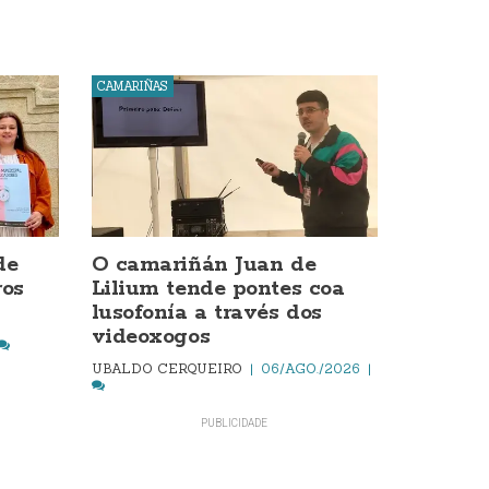
CAMARIÑAS
de
O camariñán Juan de
os
Lilium tende pontes coa
lusofonía a través dos
videoxogos
UBALDO CERQUEIRO
06/AGO./2026