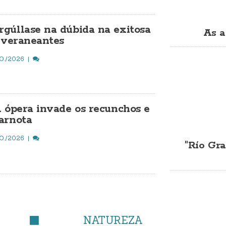
gúllase na dúbida na exitosa
As a
a veraneantes
O./2026
A ópera invade os recunchos e
arnota
O./2026
"Río Gra
NATUREZA