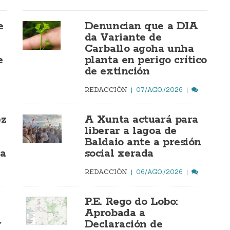
e
Denuncian que a DIA
da Variante de
Carballo agoha unha
e
planta en perigo crítico
de extinción
REDACCIÓN
07/AGO./2026
ez
A Xunta actuará para
liberar a lagoa de
Baldaio ante a presión
ía
social xerada
REDACCIÓN
06/AGO./2026
P.E. Rego do Lobo:
Aprobada a
r
Declaración de