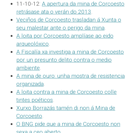
11-10-12:
A apertura da mina de Corcoesto
retrásase ata o verán do 2013
.
Veciños de Corcoesto trasladan á Xunta o
seu malestar ante o perigo da mina
.
A loita por Corcoesto amplíase ao eido
arqueolóxico
.
A Fiscalía xa investiga a mina de Corcoesto
por un presunto delito contra o medio
ambiente
.
A mina de ouro: unha mostra de resistencia
organizada
.
A loita contra a mina de Corcoesto colle
tintes poéticos
.
Xurxo Borrazás tamén di non á Mina de
Corcoesto
.
O BNG pide que a mina de Corcoesto non
sexa a ceo aberto
.