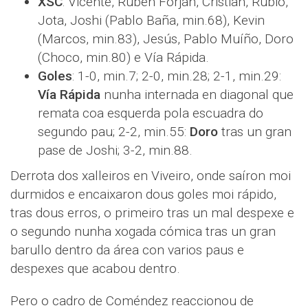
XSC
: Vicente, Rubén Forján, Cristian, Rubio,
Jota, Joshi (Pablo Baña, min.68), Kevin
(Marcos, min.83), Jesús, Pablo Muíño, Doro
(Choco, min.80) e Vía Rápida.
Goles
: 1-0, min.7; 2-0, min.28; 2-1, min.29:
Vía Rápida
nunha internada en diagonal que
remata coa esquerda pola escuadra do
segundo pau; 2-2, min.55:
Doro
tras un gran
pase de Joshi; 3-2, min.88.
Derrota dos xalleiros en Viveiro, onde saíron moi
durmidos e encaixaron dous goles moi rápido,
tras dous erros, o primeiro tras un mal despexe e
o segundo nunha xogada cómica tras un gran
barullo dentro da área con varios paus e
despexes que acabou dentro.
Pero o cadro de Coméndez reaccionou de