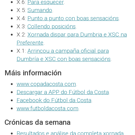
X.6:
Para esquecer
.
X.5:
Sumando
.
X.4:
Punto a punto con boas sensacións
.
X.3:
Collendo posicións
.
X.2:
Xornada dispar para Dumbria e XSC na
Preferente
.
X.1:
Arrincou a campaña oficial para
Dumbría e XSC con boas sensacións
.
Máis información
www.copadacosta.com
.
Descargar a APP do Fútbol da Costa
.
Facebook do Fútbol da Costa
.
www.futboldacosta.com
.
Crónicas da semana
Resultados e análise da completa xornada