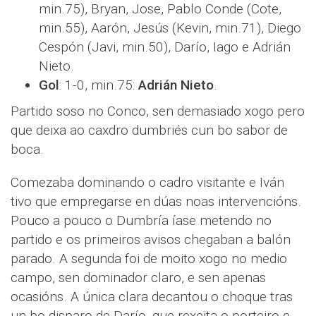
min.75), Bryan, Jose, Pablo Conde (Cote,
min.55), Aarón, Jesús (Kevin, min.71), Diego
Cespón (Javi, min.50), Darío, Iago e Adrián
Nieto.
Gol
: 1-0, min.75:
Adrián Nieto
.
Partido soso no Conco, sen demasiado xogo pero
que deixa ao caxdro dumbriés cun bo sabor de
boca.
Comezaba dominando o cadro visitante e Iván
tivo que empregarse en dúas noas intervencións.
Pouco a pouco o Dumbría íase metendo no
partido e os primeiros avisos chegaban a balón
parado. A segunda foi de moito xogo no medio
campo, sen dominador claro, e sen apenas
ocasións. A única clara decantou o choque tras
un bo disparo de Darío, que rexeita o porteiro e