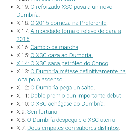
X.19:
O reforzado XSC pasa a un novo
Dumbría
.
X.18:
O 2015 comeza na Preferente
.
X.17:
A mocidade toma o relevo de cara a
2015
.
X.16:
Cambio de marcha
.
X.15:
O XSC caza ao Dumbría.
X.14:
O XSC saca petróleo do Conco
.
X.13:
O Dumbría métese definitivamente na
loita polo ascenso
.
X.12:
O Dumbría pega un salto
.
X.11:
Doble premio cun importante debut
.
X.10:
O XSC achégase ao Dumbría
.
X.9:
Sen fortuna
.
X.8:
O Dumbría despega e o XSC aterra
.
X.7:
Dous empates con sabores distintos
.