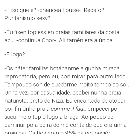
-E iso que é? -chancea Louise-. Recato?
Puritanismo sexy?
-Eu fixen topless en praias familiares da costa
azul -continúa Chor-. Alí tamén era a única!
-E logo?
-Os páter familias botábanme algunha mirada
reprobatoria, pero eu, con mirar para outro lado…
Tampouco son de quedarme moito tempo ao sol.
Unha vez, por casualidade, acabei nunha praia
naturista, preto de Niza. Eu encantada de atopar
por fin unha praia
comme il faut
, empecei por
sacarme o top e logo a braga. Ao pouco de
camiñar pola beira deime conta de que era unha
praia gai. Os tíos eran o 95% da ocupación