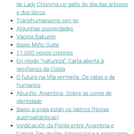
de Lady Chorima co gallo do día das árbores
e dos libros
.
Transhumanismo sen lei
.
Algunhas posverdades
.
Vacina Bakunin
.
Baixo Miño Suite
.
11.000 novos cretinos
En modo “natureza”: Carta aberta á
veciñanza da Costa
O futuro na liña vermella. De ratos e de
humanos
.
Aburiño, Arxentina. Sobre as cores de
identidade
.
Baixo a praia están os lastros (Novas
austroatlánticas)
Vindicación da Ponte entre Arxentina e
Galicia: Ser muller, hipoacúsica e inmigrante.