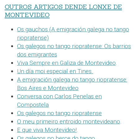
OUTROS ARTIGOS DENDE LONXE DE
MONTEVIDEO
Os gauchos (A emigración galega no tango
riopratense)
Os galegos no tango riopratense: Os barrios
dos emigrantes
Viva Sempre en Galiza de Montevideo
.
Un día moi especial en Tines.
A emigración galega no tango riopratense:
Bos Aires e Montevideo
Conversa con Carlos Penelas en
Compostela
Os galegos no tango riopratense
O meu primeiro entroido montevideano
.
E que viva Montevideo!
.
Os galegos no berce do tango
.