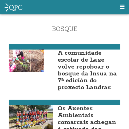
BOSQUE
Laxe
A comunidade
escolar de Laxe
volve repoboar o
bosque da Insua na
7ª edición do
proxecto Landras
Cee
Os Axentes
Ambientais
comarcais achegan