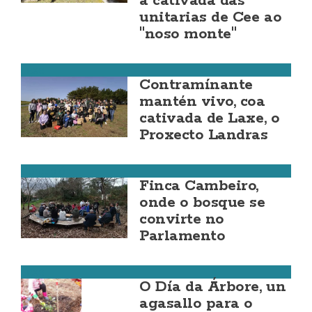
á cativada das
unitarias de Cee ao
"noso monte"
Laxe
Contramínante
mantén vivo, coa
cativada de Laxe, o
Proxecto Landras
Corcubión
Finca Cambeiro,
onde o bosque se
convirte no
Parlamento
Laxe
O Día da Árbore, un
agasallo para o