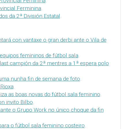
Provincial Feminina
.
vincial Ferminina
.
dos da 2ª División Estatal
.
ará con vantaxe o gran derbi ante o Vila de
 equipos femininos de fútbol sala
.
plast campión da 2ª mentres a 1ª espera polo
 suma nunha fin de semana de foto
.
 Rioxa
.
iza as boas novas do fútbol sala feminino
.
n invito Bilbo
.
ante o Grupo Work no único choque da fin
ara o fútbol sala feminino costeiro
.