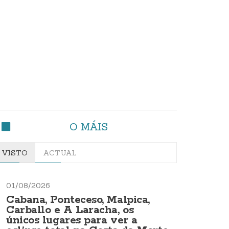
O MÁIS
VISTO
ACTUAL
01/08/2026
Cabana, Ponteceso, Malpica,
Carballo e A Laracha, os
únicos lugares para ver a