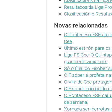
Clasificacións da Liga 
Resultados da Liga Pro
Clasificación e Resulta
Novas relacionadas
O Ponteceso FSF afront
Cee
.
Último estirón para os
Liga FS Cee: O Quinta
gran derbi vimiancés
.
Só o filial do Fisober
O Fisober é profeta na
O Vila de Cee protagon
O Fisober non puido co
O Ponteceso FSF caíu 
de semana
.
Xornada sen derrotas p