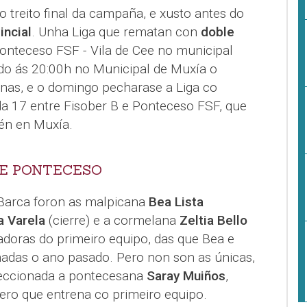
 treito final da campaña, e xusto antes do
incial
. Unha Liga que rematan con
doble
Ponteceso FSF - Vila de Cee no municipal
o ás 20:00h no Municipal de Muxía o
anas, e o domingo pecharase a Liga co
a 17 entre Fisober B e Ponteceso FSF, que
én en Muxía.
E PONTECESO
 Barca foron as malpicana
Bea Lista
a Varela
(cierre) e a cormelana
Zeltia Bello
gadoras do primeiro equipo, das que Bea e
onadas o ano pasado. Pero non son as únicas,
leccionada a pontecesana
Saray Muiños
,
pero que entrena co primeiro equipo.