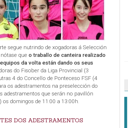
te segue nutrindo de xogadoras á Selección
E nótase que
o traballo de canteira realizado
 equipos da volta están dando os seus
doras do Fisober da Liga Provincial (3
outras 4 do Concello de Ponteceso FSF (4
para os adestramentos na preselección do
as adestramentos que serán no pavillón
 os domingos de 11:00 a 13:00h.
NTES DOS ADESTRAMENTOS