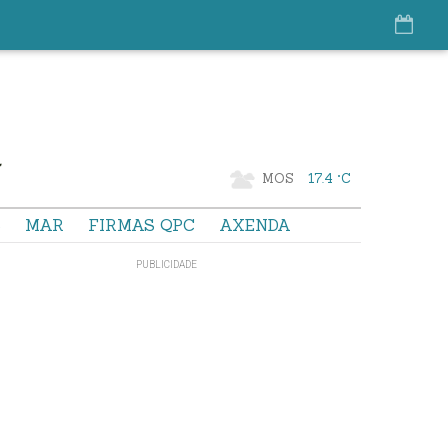
MOS
17.4 °C
S
MAR
FIRMAS QPC
AXENDA