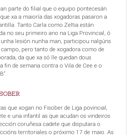
n parte do filial que o equipo pontecesán
a que xa a maioría das xogadoras pasaron a
antilla. Tanto Carla como Zeltia están
 no seu primeiro ano na Liga Provincial, ó
a unha lesión nunha man, participou nalgúns
 campo, pero tanto de xogadora como de
porada, da que xa só lle quedan dous
ta fin de semana contra o Vila de Cee e o
B”.
ISOBER
as que xogan no Fisober de Liga povincial,
ete e una infantil as que acudan os vindeiros
ección coruñesa cadete que disputara o
cións territoriales o próximo 17 de maio. As