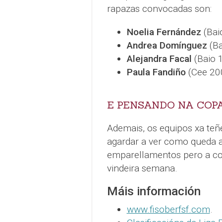
rapazas convocadas son:
Noelia Fernández
(Bai
Andrea Domínguez
(Ba
Alejandra Facal
(Baio 
Paula Fandiño
(Cee 20
E PENSANDO NA COPA
Ademais, os equipos xa teñ
agardar a ver como queda a 
emparellamentos pero a c
vindeira semana.
Máis información
www.fisoberfsf.com
.