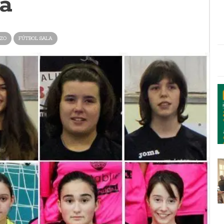
la
ZO
FÚTBOL SALA