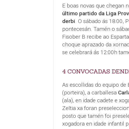
E boas novas que chegan no
último partido da Liga Prov
derbi
. O sábado ás 18:00, 
pontecesán. Tamén o sábad
Fisober B recibe ao Espart
choque aprazado da xornad
se celebrará ás 12:00h tam
4 CONVOCADAS DEND
As escollidas do equipo de
(porteira), a carballesa
Carl
(ala), en idade cadete e xo
Zeltia xa foran preselecci
posto que tamén foi prese
xogadora en idade infantil 