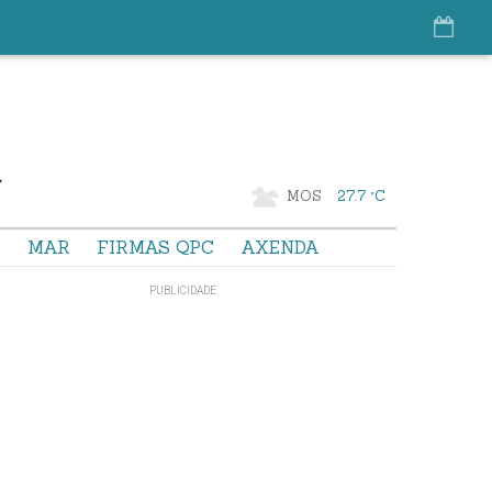
MOS
27.7 °C
S
MAR
FIRMAS QPC
AXENDA