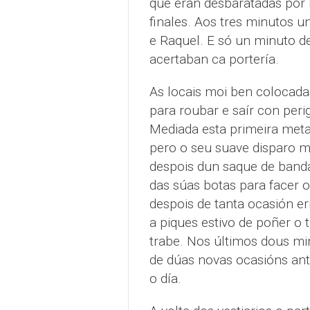
que eran desbaratadas por 
finales. Aos tres minutos u
e Raquel. E só un minuto 
acertaban ca portería.
As locais moi ben colocadas
para roubar e saír con peri
Mediada esta primeira meta
pero o seu suave disparo m
despois dun saque de banda
das súas botas para facer o
despois de tanta ocasión err
a piques estivo de poñer o 
trabe. Nos últimos dous m
de dúas novas ocasións ant
o día.