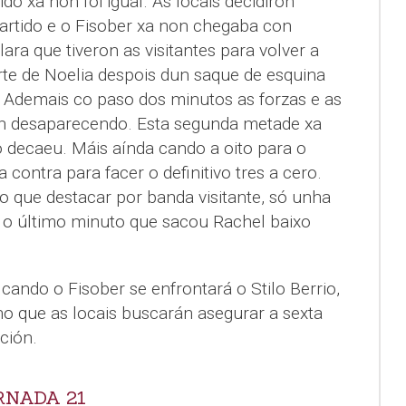
ido xa non foi igual. As locais decidiron
partido e o Fisober xa non chegaba con
lara que tiveron as visitantes para volver a
arte de Noelia despois dun saque de esquina
 Ademais co paso dos minutos as forzas e as
ían desaparecendo. Esta segunda metade xa
mo decaeu. Máis aínda cando a oito para o
 contra para facer o definitivo tres a cero.
o que destacar por banda visitante, só unha
 o último minuto que sacou Rachel baixo
 cando o Fisober se enfrontará o Stilo Berrio,
no que as locais buscarán asegurar a sexta
ación.
RNADA 21