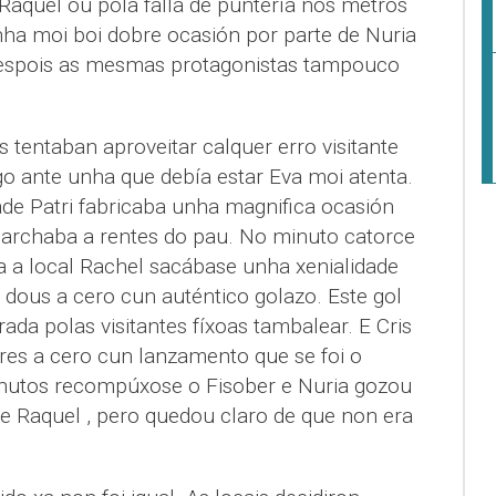
Raquel ou pola falla de puntería nos metros
nha moi boi dobre ocasión por parte de Nuria
despois as mesmas protagonistas tampouco
 tentaban aproveitar calquer erro visitante
go ante unha que debía estar Eva moi atenta.
de Patri fabricaba unha magnifica ocasión
archaba a rentes do pau. No minuto catorce
 a local Rachel sacábase unha xenialidade
 dous a cero cun auténtico golazo. Este gol
ada polas visitantes fíxoas tambalear. E Cris
tres a cero cun lanzamento que se foi o
inutos recompúxose o Fisober e Nuria gozou
e Raquel , pero quedou claro de que non era