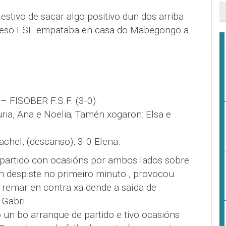
estivo de sacar algo positivo dun dos arriba
eceso FSF empataba en casa do Mabegongo a
– FISOBER F.S.F. (3-0).
Nuria, Ana e Noelia; Tamén xogaron: Elsa e
Rachel, (descanso), 3-0 Elena.
o partido con ocasións por ambos lados sobre
n despiste no primeiro minuto , provocou
 remar en contra xa dende a saída de
 Gabri.
o un bo arranque de partido e tivo ocasións