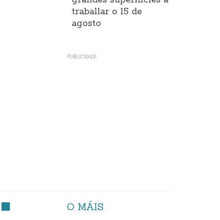
grandes superificies a
traballar o 15 de
agosto
O MÁIS