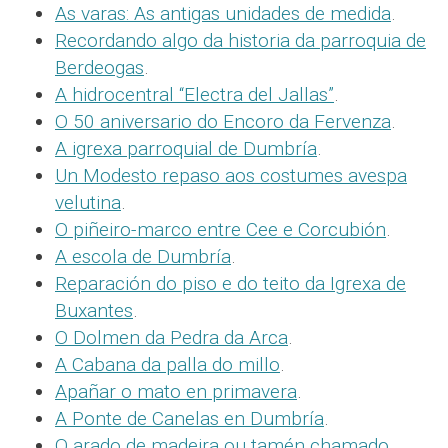
As varas: As antigas unidades de medida
.
Recordando algo da historia da parroquia de
Berdeogas
.
A hidrocentral “Electra del Jallas”
.
O 50 aniversario do Encoro da Fervenza
.
A igrexa parroquial de Dumbría
.
Un Modesto repaso aos costumes avespa
velutina
.
O piñeiro-marco entre Cee e Corcubión
.
A escola de Dumbría
.
Reparación do piso e do teito da Igrexa de
Buxantes
.
O Dolmen da Pedra da Arca
.
A Cabana da palla do millo
.
Apañar o mato en primavera
.
A Ponte de Canelas en Dumbría
.
O arado de madeira ou tamén chamado