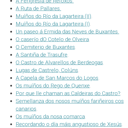
A Ferigresía de Refoxos.
A Ruta de Pallares.
Muíños do Río da Lagarteira (II)
.
Muíños do Río da Lagarteira (I)
.
Un paseo á Ermida das Neves de Buxantes.
O caserío dO Cotelo de Olveira
.
O Cemiterio de Buxantes
.
A Santiña de Trasufre
.
O Castro de Alvarellos de Berdeogas
.
Lugas de Castrelo, Colúns
.
A Capela de San Marcos do Logos
.
Os muíños do Rego de Quenxe
.
Por que lle chaman as Caldeiras do Castro?
:
Semellanza dos nosos muíños fariñeiros cos
canarios
.
Os muíños da nosa comarca
.
Recordando o día máis angustioso de Xesús
.