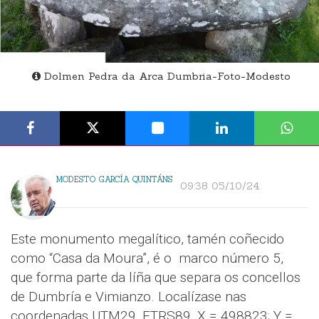
Dolmen Pedra da Arca Dumbria-Foto-Modesto
MODESTO GARCÍA QUINTÁNS
09:38 05/10/24
Este monumento megalítico, tamén coñecido
como “Casa da Moura”, é o marco número 5,
que forma parte da líña que separa os concellos
de Dumbría e Vimianzo. Localízase nas
coordenadas UTM29, ETRS89, X = 498823; Y =