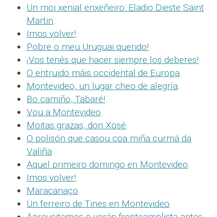
Un moi xenial enxeñeiro: Eladio Dieste Saint
Martin
.
Imos volver!
.
Pobre o meu Uruguai querido!
.
¡Vos tenés que hacer siempre los deberes!
.
O entruido máis occidental de Europa
.
Montevideo, un lugar cheo de alegría
.
Bo camiño, Tabaré!
.
Vou a Montevideo
.
Moitas grazas, don Xosé
.
O polisón que casou coa miña curmá da
Valiña
.
Aquel primeiro domingo en Montevideo
.
Imos volver!
.
Maracanaço
.
Un ferreiro de Tines en Montevideo
.
Aproveitemos o verán frenteamplista antes