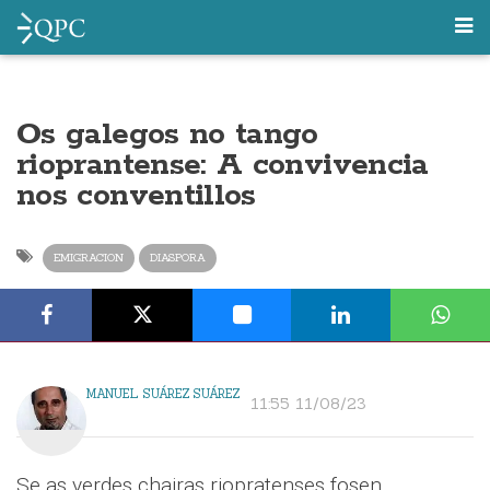
Os galegos no tango
rioprantense: A convivencia
nos conventillos
EMIGRACION
DIASPORA
MANUEL SUÁREZ SUÁREZ
11:55 11/08/23
Se as verdes chairas riopratenses fosen