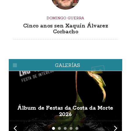
DOMINGO GUERRA
Cinco anos sen Xaquín Álvarez
Corbacho
GALERÍAS
Álbum de Festas da Costa da Morte
A
2026