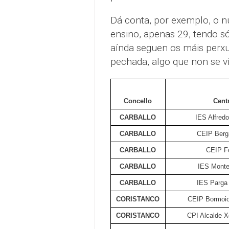
Dá conta, por exemplo, o n
ensino, apenas 29, tendo s
aínda seguen os máis perxu
pechada, algo que non se v
Concello
Cent
CARBALLO
IES Alfred
CARBALLO
CEIP Berg
CARBALLO
CEIP F
CARBALLO
IES Mont
CARBALLO
IES Parga
CORISTANCO
CEIP Bormoio
CORISTANCO
CPI Alcalde X