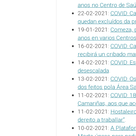
anos no Centro de Sa
22-02-2021:
COVID: Ca
quedan excluídos da p
19-01-2021:
Comeza, p
anos en varios Centro
16-02-2021:
COVID: Ca
recibirá un cribado ma
14-02-2021:
COVID: Es
desescalada
.
13-02-2021:
COVID: Os
dos feitos pola Área Sa
11-02-2021:
COVID: 18
Camariñas, aos que a
11-02-2021:
Hostaleir
dereito a traballar”
.
10-02-2021:
A Platafo