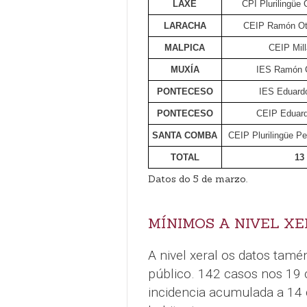
LAXE
CPI Plurilingüe
LARACHA
CEIP Ramón Ot
MALPICA
CEIP Mill
MUXÍA
IES Ramón
PONTECESO
IES Eduard
PONTECESO
CEIP Eduard
SANTA COMBA
CEIP Plurilingüe P
TOTAL
13
Datos do 5 de marzo.
MÍNIMOS A NIVEL XE
A nivel xeral os datos tamé
público. 142 casos nos 19 
incidencia acumulada a 14