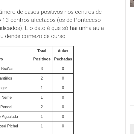
úmero de casos positivos nos centros de
ó 13 centros afectados (os de Ponteceso
dicados). E o dato é que só hai unha aula
iu dende comezo de curso.
Total
Aulas
ro
Positivos
Pechadas
o Brañas
3
0
antiños
2
0
ogar
1
0
e Neme
1
0
 Pondal
2
0
-Agualada
1
0
osé Pichel
1
0