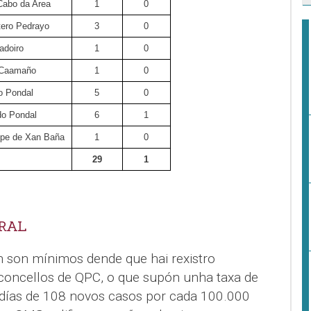
 Cabo da Area
1
0
ero Pedrayo
3
0
adoiro
1
0
 Caamaño
1
0
o Pondal
5
0
o Pondal
6
1
epe de Xan Baña
1
0
29
1
RAL
n son mínimos dende que hai rexistro
concellos de QPC, o que supón unha taxa de
 días de 108 novos casos por cada 100.000