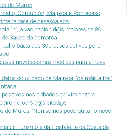
úde de Muros
rballo, Corcubión, Malpica e Ponteceso
rimeira fase de desescalada
.
ola “h”, a vacinación d@s maiores de 80
s de Saúde da comarca
.
rballo baixa dos 300 casos activos pero
sivo
.
casas novidades nas medidas para a nova
 datos do cribado de Malpica, “os máis altos”
nitaria
.
 positivos nos cribados de Vimianzo e
codiron o 60% d@s citad@s
.
os de Muros: “Non se nos pode quitar o noso
rma de Turismo e da Hostalería da Costa da