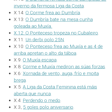
inverno da fermosa Liga da Costa
.
X.14:
O Corme frea ao Dumbría
.
X.13:
O Dumbría bate na mesa cunha
goleada ao Muxía.
X.12:
O Ponteceso tropeza no Cubaleiro
.
X.11:
Un derbi polo 25N
.
X.10:
O Ponteceso frea ao Muxía e as 4 de
arriba apretan o alto da táboa
.
X.9:
O Muxía escapa
.
X.8:
Corme e Muxía mediron as súas forzas
.
X.6:
Xornada de vento, auga, frío e moita
brega
.
X.5:
A Liga da Costa Feminina está máis
aberta que nunca
.
X.4:
Perdendo o medo
.
X.3,
5 goles polo aniversario
.