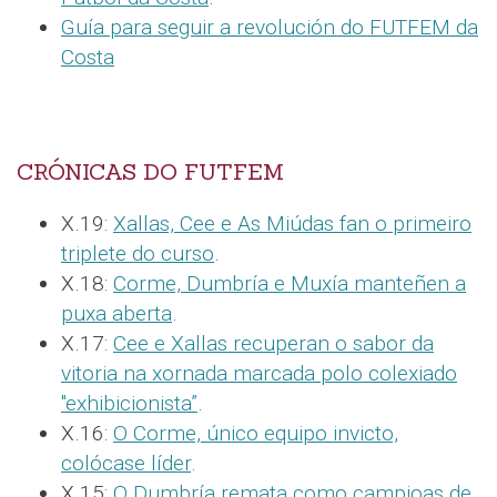
Guía para seguir a revolución do FUTFEM da
Costa
CRÓNICAS DO FUTFEM
X.19:
Xallas, Cee e As Miúdas fan o primeiro
triplete do curso
.
X.18:
Corme, Dumbría e Muxía manteñen a
puxa aberta
.
X.17:
Cee e Xallas recuperan o sabor da
vitoria na xornada marcada polo colexiado
"exhibicionista”
.
X.16:
O Corme, único equipo invicto,
colócase líder
.
X.15:
O Dumbría remata como campioas de