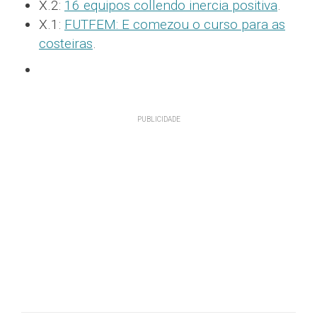
X.2:
16 equipos collendo inercia positiva
.
X.1:
FUTFEM: E comezou o curso para as
costeiras
.