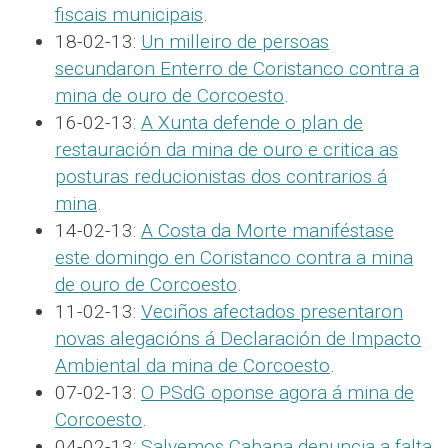
fiscais municipais
.
18-02-13:
Un milleiro de persoas
secundaron Enterro de Coristanco contra a
mina de ouro de Corcoesto
.
16-02-13:
A Xunta defende o plan de
restauración da mina de ouro e critica as
posturas reducionistas dos contrarios á
mina
.
14-02-13:
A Costa da Morte maniféstase
este domingo en Coristanco contra a mina
de ouro de Corcoesto
.
11-02-13:
Veciños afectados presentaron
novas alegacións á Declaración de Impacto
Ambiental da mina de Corcoesto
.
07-02-13:
O PSdG oponse agora á mina de
Corcoesto
.
04-02-13:
Salvemos Cabana denuncia a falta