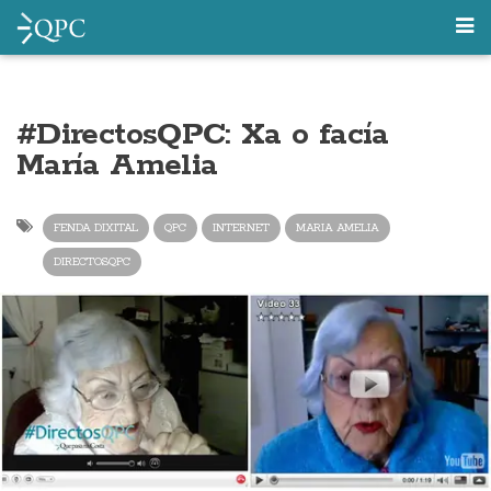
#DirectosQPC: Xa o facía
María Amelia
FENDA DIXITAL
QPC
INTERNET
MARIA AMELIA
DIRECTOSQPC