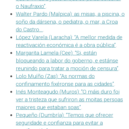
o Naufraxio”
.
Walter Pardo (Malpica): as misas, a piscina, o
soño da dársena, o pediatra, o mar, a Croa
do Castro…
.
López Varela (Laracha): “A mellor medida de
reactivación económica é a obra pública”
.
Margarita Lamela (Cee): “Si, están
bloqueando a labor do goberno, e estánse
reunindo para tratar a moción de censura”
.
Lolo Muíño (Zas): “As normas do
confinamento fixéronse para as cidades”
.
Inés Monteagudo (Muros): "O máis duro foi
ver a tristeza que sufriron as moitas persoas
maiores que estaban soas”
.
Pequeño (Dumbría): “Temos que ofrecer
seguridade e confianza para evitar a