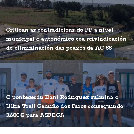
Critican as contradicións do PP a nivel
municipal e autonómico coa reivindicación
de elimininación das peaxes da AG-55
O pontecesán Dani Rodríguez culmina o
Ultra Trail Camiño dos Faros conseguindo
3.600€ para ASFEGA