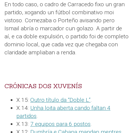
En todo caso, o cadro de Carracedo fixo un gran
partido, xogando un fútbol combinativo moi
vistoso. Comezaba o Porteño avisando pero
Ismail abría o marcador cun golazo. A partir de
aí, e ca doble expulsión, o partido foi de completo
dominio local, que cada vez que chegaba con
claridade ampliaban a renda.
CRÓNICAS DOS XUVENÍS
X.15:
Outro título da “Doble L”
.
X.14:
Unha loita aberta cando faltan 4
partidos
.
X.13:
7 equipos para 6 postos
.
X.12:
Dumbría e Cabana mandan mentres