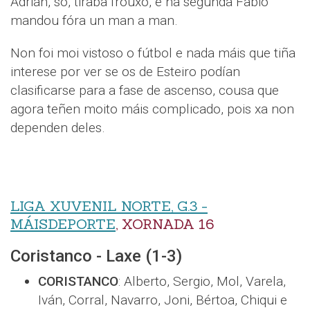
Adrián, só, tiraba frouxo, e na segunda Fabio
mandou fóra un man a man.
Non foi moi vistoso o fútbol e nada máis que tiña
interese por ver se os de Esteiro podían
clasificarse para a fase de ascenso, cousa que
agora teñen moito máis complicado, pois xa non
dependen deles.
LIGA XUVENIL NORTE, G.3 -
MÁISDEPORTE
, XORNADA 16
Coristanco - Laxe (1-3)
CORISTANCO
: Alberto, Sergio, Mol, Varela,
Iván, Corral, Navarro, Joni, Bértoa, Chiqui e