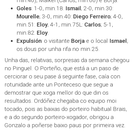
min.46), Maikel (Carlos, min.66) e Borja.
Goles
: 1-0, min.18:
Ismail
; 2-0, min.30:
Mourelle
; 3-0, min.40:
Diego Ferreiro
; 4-0,
min.51:
Eloy
; 4-1, min.75L:
Carlos
; 5-1,
min.82:
Eloy
.
Expulsión
: o visitante
Borja
e o local
Ismael
,
os dous por unha rifa no min.25.
Unha das, relativas, sorpresas da semana chegou
no Pinguel. O Porteño, que está a un paso de
cerciorar o seu pase á seguinte fase, caía con
rotunidade ante un Ponteceso que segue a
demostrar que xoga mellor do que din os
resultados. Ordóñez chegaba co equipo moi
tocado, pois as baixas do porteiro habitual Brais,
e a do segundo porteiro-xogador, obrigou a
Gonzalo a poñerse baixo paus por primeira vez.