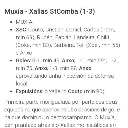
Muxía - Xallas StComba (1-3)
MUXÍA:
XSC
: Couto, Cristian, Daniel, Carlos (Parri,
min.69), Rubén, Fabián, Landeira, Chiki
(Coke, min.83), Barbeira, Tefi (Xoel, min.55)
e Anxo.
Goles
: 0-1, min.49:
Anxo
; 1-1, min.69: ; 1-2,
min.70:
Anxo
; 1-3, min.88:
Anxo
aproveitando unha indecisión da defensa
local.
Expulsións
: o xalleiro
Couto
(min.80).
Primeira parte moi igualada por parte dos dous
equipos na que apenas houbo ocasións de gol e
na que dominiou o centrocampismo. O Muxía,
ben prantado atrás e o Xallas moi estáticos en