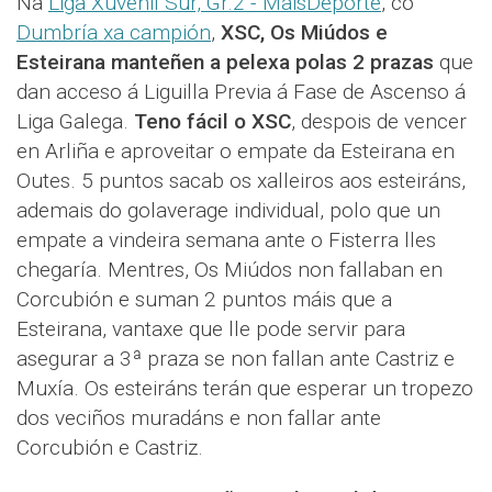
Na
Liga Xuvenil Sur, Gr.2 - MáisDeporte
, co
Dumbría xa campión
,
XSC, Os Miúdos e
Esteirana manteñen a pelexa polas 2 prazas
que
dan acceso á Liguilla Previa á Fase de Ascenso á
Liga Galega.
Teno fácil o XSC
, despois de vencer
en Arliña e aproveitar o empate da Esteirana en
Outes. 5 puntos sacab os xalleiros aos esteiráns,
ademais do golaverage individual, polo que un
empate a vindeira semana ante o Fisterra lles
chegaría. Mentres, Os Miúdos non fallaban en
Corcubión e suman 2 puntos máis que a
Esteirana, vantaxe que lle pode servir para
asegurar a 3ª praza se non fallan ante Castriz e
Muxía. Os esteiráns terán que esperar un tropezo
dos veciños muradáns e non fallar ante
Corcubión e Castriz.