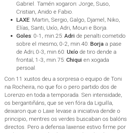
Gabriel. Tamén xogaron: Jorge, Suso,
Cristian, Anido e Fabio.
LAXE
: Martin, Sergio, Galgo, Djamel, Niko,
Elías, Santi, Uxío, Adri, Mouri e Borja.
Goles
: 0-1, min.25:
Adri
de penalti cometido
sobre el mesmo; 0-2, min.40:
Borja
a pase
de Adri; 0-3, min.60:
Uxío
de tiro dende a
frontal; 1-3, min.75:
Chiqui
en xogada
persoal.
Con 11 xustos deu a sorpresa o equipo de Toni
na Rocheira, no que foi o pero partido dos de
Lorenzo en toda a temporada. Sen intensidade,
os bergantiñáns, que se ven fóra da Liguilla,
deixaron que o Laxe levase a iniciativa dende o
principio, mentres os verdes buscaban os balóns
directos. Pero a defensa laxense estivo firme por