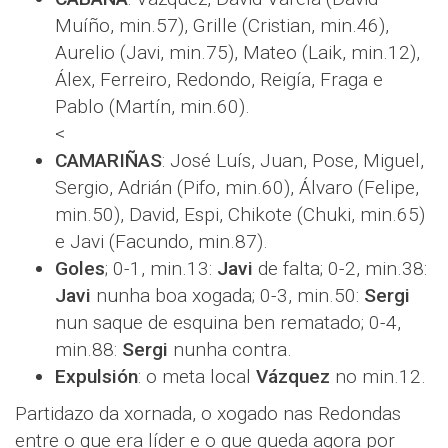
Muíño, min.57), Grille (Cristian, min.46),
Aurelio (Javi, min.75), Mateo (Laik, min.12),
Álex, Ferreiro, Redondo, Reigía, Fraga e
Pablo (Martín, min.60).
<
CAMARIÑAS
: José Luís, Juan, Pose, Miguel,
Sergio, Adrián (Pifo, min.60), Álvaro (Felipe,
min.50), David, Espi, Chikote (Chuki, min.65)
e Javi (Facundo, min.87).
Goles
; 0-1, min.13:
Javi
de falta; 0-2, min.38:
Javi
nunha boa xogada; 0-3, min.50:
Sergi
nun saque de esquina ben rematado; 0-4,
min.88:
Sergi
nunha contra.
Expulsión
: o meta local
Vázquez
no min.12.
Partidazo da xornada, o xogado nas Redondas
entre o que era líder e o que queda agora por