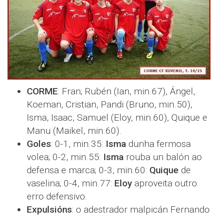
CORME
: Fran; Rubén (Ian, min.67), Ángel,
Koeman, Cristian, Pandi (Bruno, min.50),
Isma, Isaac, Samuel (Eloy, min.60), Quique e
Manu (Maikel, min.60).
Goles
: 0-1, min.35:
Isma
dunha fermosa
volea; 0-2, min.55:
Isma
rouba un balón ao
defensa e marca; 0-3, min.60:
Quique
de
vaselina; 0-4, min.77:
Eloy
aproveita outro
erro defensivo.
Expulsións
: o adestrador malpicán Fernando