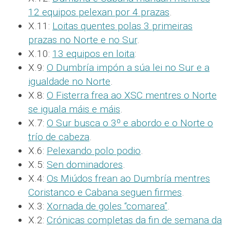
12 equipos pelexan por 4 prazas
.
X.11:
Loitas quentes polas 3 primeiras
prazas no Norte e no Sur
.
X.10:
13 equipos en loita
:
X.9:
O Dumbría impón a súa lei no Sur e a
igualdade no Norte
.
X.8:
O Fisterra frea ao XSC mentres o Norte
se iguala máis e máis
.
X.7:
O Sur busca o 3º e abordo e o Norte o
trío de cabeza
.
X.6:
Pelexando polo podio
.
X.5:
Sen dominadores
.
X.4:
Os Miúdos frean ao Dumbría mentres
Coristanco e Cabana seguen firmes
.
X.3:
Xornada de goles “comarea”
.
X.2:
Crónicas completas da fin de semana da