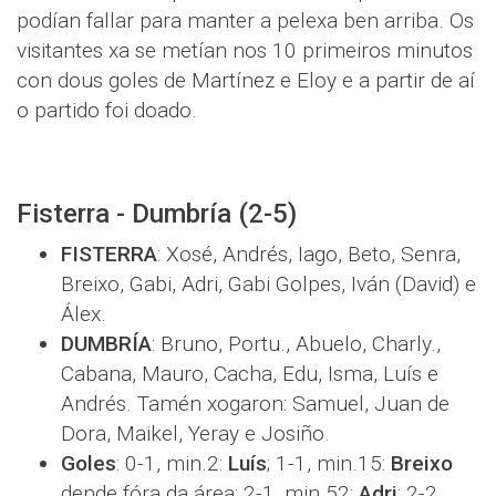
podían fallar para manter a pelexa ben arriba. Os
visitantes xa se metían nos 10 primeiros minutos
con dous goles de Martínez e Eloy e a partir de aí
o partido foi doado.
Fisterra - Dumbría (2-5)
FISTERRA
: Xosé, Andrés, Iago, Beto, Senra,
Breixo, Gabi, Adri, Gabi Golpes, Iván (David) e
Álex.
DUMBRÍA
: Bruno, Portu., Abuelo, Charly.,
Cabana, Mauro, Cacha, Edu, Isma, Luís e
Andrés. Tamén xogaron: Samuel, Juan de
Dora, Maikel, Yeray e Josiño.
Goles
: 0-1, min.2:
Luís
; 1-1, min.15:
Breixo
dende fóra da área; 2-1, min.52:
Adri
; 2-2,