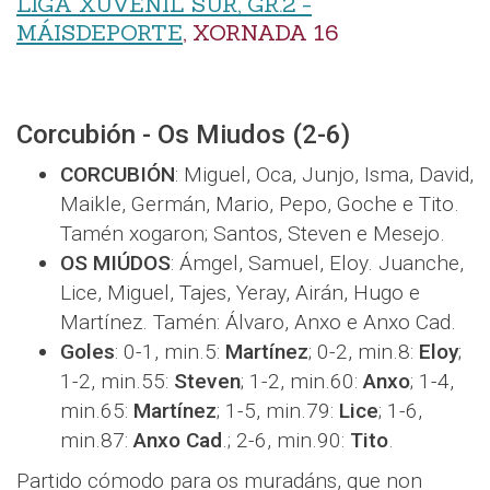
LIGA XUVENIL SUR, GR.2 -
MÁISDEPORTE
, XORNADA 16
Corcubión - Os Miudos (2-6)
CORCUBIÓN
: Miguel, Oca, Junjo, Isma, David,
Maikle, Germán, Mario, Pepo, Goche e Tito.
Tamén xogaron; Santos, Steven e Mesejo.
OS MIÚDOS
: Ámgel, Samuel, Eloy. Juanche,
Lice, Miguel, Tajes, Yeray, Airán, Hugo e
Martínez. Tamén: Álvaro, Anxo e Anxo Cad.
Goles
: 0-1, min.5:
Martínez
; 0-2, min.8:
Eloy
;
1-2, min.55:
Steven
; 1-2, min.60:
Anxo
; 1-4,
min.65:
Martínez
; 1-5, min.79:
Lice
; 1-6,
min.87:
Anxo Cad
.; 2-6, min.90:
Tito
.
Partido cómodo para os muradáns, que non