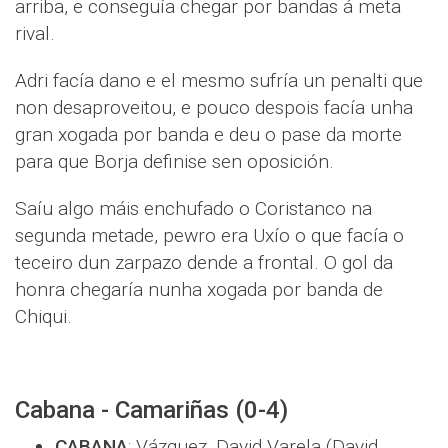
arriba, e conseguía chegar por bandas á meta
rival.
Adri facía dano e el mesmo sufría un penalti que
non desaproveitou, e pouco despois facía unha
gran xogada por banda e deu o pase da morte
para que Borja definise sen oposición.
Saíu algo máis enchufado o Coristanco na
segunda metade, pewro era Uxío o que facía o
teceiro dun zarpazo dende a frontal. O gol da
honra chegaría nunha xogada por banda de
Chiqui.
Cabana - Camariñas (0-4)
CABANA
: Vázquez, David Varela (David