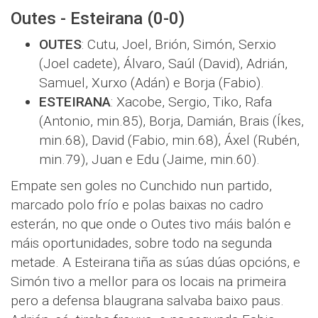
Outes - Esteirana (0-0)
OUTES
: Cutu, Joel, Brión, Simón, Serxio
(Joel cadete), Álvaro, Saúl (David), Adrián,
Samuel, Xurxo (Adán) e Borja (Fabio).
ESTEIRANA
: Xacobe, Sergio, Tiko, Rafa
(Antonio, min.85), Borja, Damián, Brais (Íkes,
min.68), David (Fabio, min.68), Áxel (Rubén,
min.79), Juan e Edu (Jaime, min.60).
Empate sen goles no Cunchido nun partido,
marcado polo frío e polas baixas no cadro
esterán, no que onde o Outes tivo máis balón e
máis oportunidades, sobre todo na segunda
metade. A Esteirana tiña as súas dúas opcións, e
Simón tivo a mellor para os locais na primeira
pero a defensa blaugrana salvaba baixo paus.