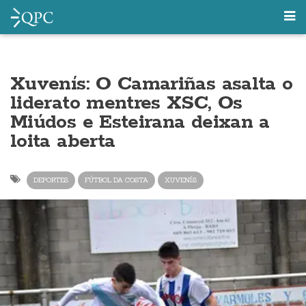
Xuvenís: O Camariñas asalta o
liderato mentres XSC, Os
Miúdos e Esteirana deixan a
loita aberta
DEPORTES
FÚTBOL DA COSTA
XUVENÍS