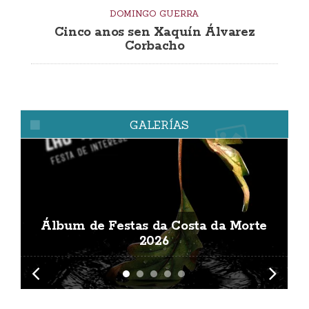
DOMINGO GUERRA
Cinco anos sen Xaquín Álvarez
Corbacho
GALERÍAS
Álbum de Festas da Costa da Morte
A
2026